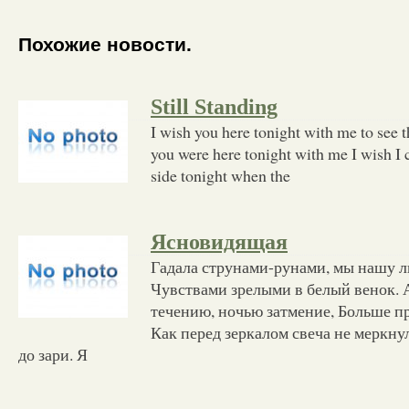
Похожие новости.
Still Standing
I wish you here tonight with me to see t
you were here tonight with me I wish I
side tonight when the
Ясновидящая
Гадала струнами-рунами, мы нашу 
Чувствами зрелыми в белый венок. 
течению, ночью затмение, Больше п
Как перед зеркалом свеча не меркну
до зари. Я