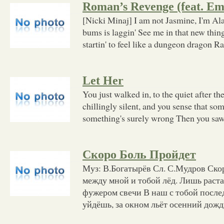
Roman’s Revenge (feat. E
[Nicki Minaj] I am not Jasmine, I'm Ala
bums is laggin' See me in that new thin
startin' to feel like a dungeon dragon Ra
Let Her
You just walked in, to the quiet after the
chillingly silent, and you sense that 
something's surely wrong Then you saw t
Скоро Боль Пройдет
Муз: В.Богатырёв Сл. С.Мудров Скор
между мной и тобой лёд. Лишь раст
фужером свечи В наш с тобой после
уйдёшь, за окном льёт осенний дожд