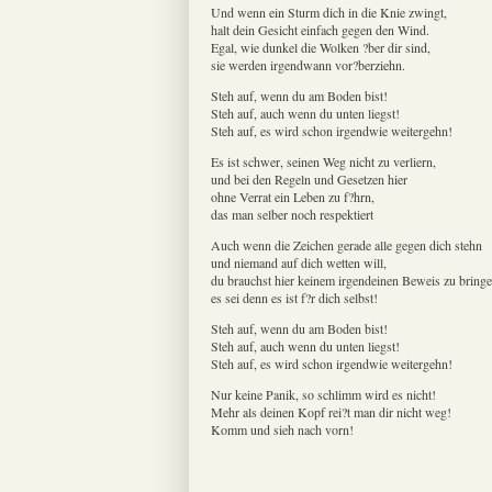
Und wenn ein Sturm dich in die Knie zwingt,
halt dein Gesicht einfach gegen den Wind.
Egal, wie dunkel die Wolken ?ber dir sind,
sie werden irgendwann vor?berziehn.
Steh auf, wenn du am Boden bist!
Steh auf, auch wenn du unten liegst!
Steh auf, es wird schon irgendwie weitergehn!
Es ist schwer, seinen Weg nicht zu verliern,
und bei den Regeln und Gesetzen hier
ohne Verrat ein Leben zu f?hrn,
das man selber noch respektiert
Auch wenn die Zeichen gerade alle gegen dich stehn
und niemand auf dich wetten will,
du brauchst hier keinem irgendeinen Beweis zu bringe
es sei denn es ist f?r dich selbst!
Steh auf, wenn du am Boden bist!
Steh auf, auch wenn du unten liegst!
Steh auf, es wird schon irgendwie weitergehn!
Nur keine Panik, so schlimm wird es nicht!
Mehr als deinen Kopf rei?t man dir nicht weg!
Komm und sieh nach vorn!