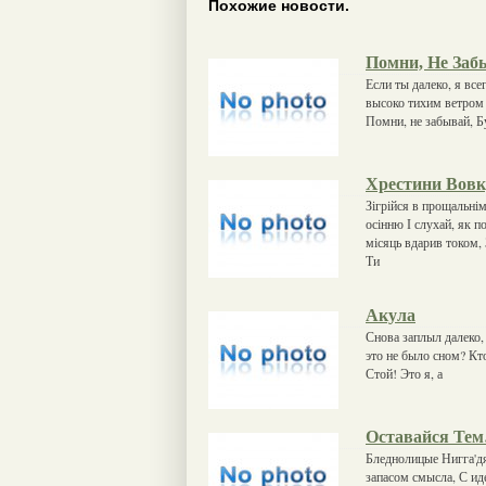
Похожие новости.
Помни, Не Заб
Если ты далеко, я все
высоко тихим ветром 
Помни, не забывай, Б
Хрестини Вов
Зігрійся в прощальнім
осінню І слухай, як п
місяць вдарив током, 
Ти
Акула
Снова заплыл далеко, 
это не было сном? Кто
Стой! Это я, а
Оставайся Те
Бледнолицые Нигга'дя
запасом смысла, С ид