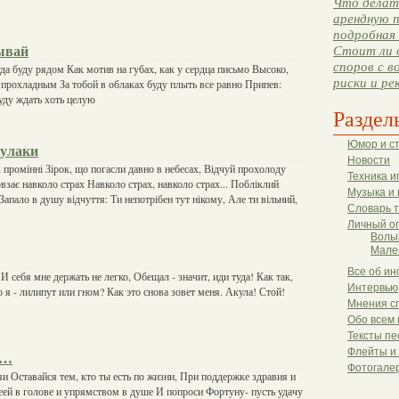
Что делать
арендную п
подробная 
ывай
Стоит ли 
споров с в
гда буду рядом Как мотив на губах, как у сердца письмо Высоко,
риски и ре
прохладным За тобой в облаках буду плыть все равно Припев:
уду ждать хоть целую
Раздел
Юмор и с
кулаки
Новости
 промінні Зірок, що погасли давно в небесах, Відчуй прохолоду
Техника и
овзає навколо страх Навколо страх, навколо страх... Побліклий
Музыка и 
Запало в душу відчуття: Ти непотрібен тут нікому, Але ти вільний,
Словарь 
Личный о
Волы
Мале
Все об ин
И себя мне держать не легко, Обещал - значит, иди туда! Как так,
Интервью
 я - лилипут или гном? Как это снова зовет меня. Акула! Стой!
Мнения с
Обо всем 
Тексты пе
Флейты и
м…
Фотогале
и Оставайся тем, кто ты есть по жизни, При поддержке здравия и
еей в голове и упрямством в душе И попроси Фортуну- пусть удачу