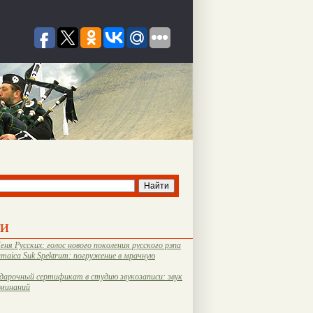
ти
еня Русских: голос нового поколения русского рэпа
amaica Suk Spektrum: погружение в мрачную
дарочный сертификат в студию звукозаписи: звук
оминаний