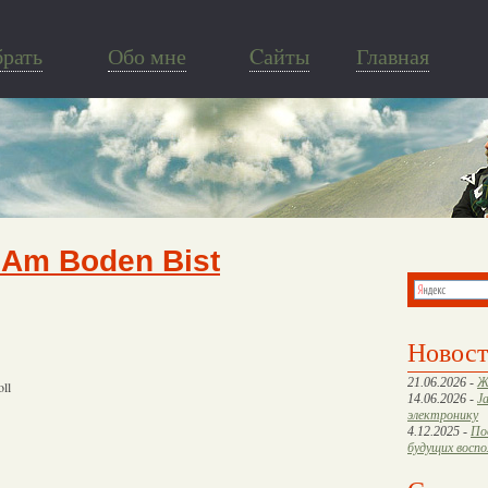
брать
Обо мне
Cайты
Главная
 Am Boden Bist
Новос
21.06.2026 -
Ж
ll
14.06.2026 -
J
электронику
4.12.2025 -
По
будущих восп