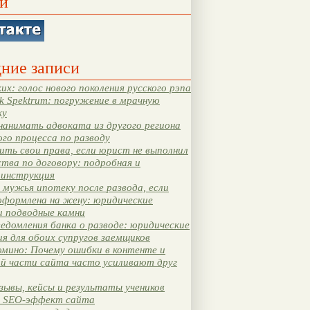
и
ние записи
их: голос нового поколения русского рэпа
k Spektrum: погружение в мрачную
ку
нанимать адвоката из другого региона
ого процесса по разводу
ть свои права, если юрист не выполнил
тва по договору: подробная и
 инструкция
мужья ипотеку после развода, если
оформлена на жену: юридические
и подводные камни
едомления банка о разводе: юридические
я для обоих супругов заемщиков
мино: Почему ошибки в контенте и
ой части сайта часто усиливают друг
зывы, кейсы и результаты учеников
 SEO-эффект сайта