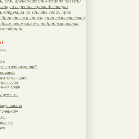
, если арендодатель внезапно повысил
лату в середине срока договора:
инструкция по защите своих прав
обращаться к юристу при возникновении
одным ведомством: подробный анализ,
комендации
ы
тихи
гры
видео (волынка, mp3)
терминов
пыт волынщика
нка и софт
нькая арфа
струменте
пециалистов
понемногу
сен
 прочие
рея