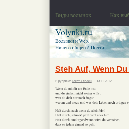
Виды волынок
Как вы
Volynki.ru
Волынки и Web.
Ничего общего! Почти...
Steh Auf, Wenn Du
В рубрике:
Тексты песен
— 13.11.2012
Wenn du mit dir am Ende bist
und du einfach nicht weiter willst,
weil du dich nur noch fragst
warum und wozu und was dein Leben noch bringen so
Halt durch, auch wenn du allein bist!
Halt durch, schmei? jetzt nicht alles hin!
Halt durch, und irgendwann wirst du verstehen,
dass es jedem einmal so geht.