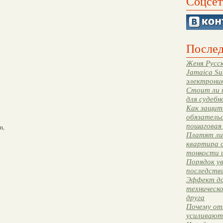
Соцсет
Послед
Женя Русск
Jamaica Su
электрони
Стоит ли 
для судебн
Как защити
обязательс
пошаговая
n,
Платят ли 
квартира 
тонкости 
Порядок ув
последстви
Эффект до
техническ
друга
Почему от
усиливают