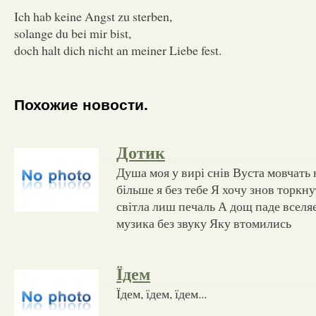
Ich hab keine Angst zu sterben,
solange du bei mir bist,
doch halt dich nicht an meiner Liebe fest.
Похожие новости.
Дотик
Душа моя у вирі снів Вуста мовчать
більше я без тебе Я хочу знов торкну
світла лиш печаль А дощ паде вселя
музика без звуку Яку втомились
Їдем
Їдем, їдем, їдем...