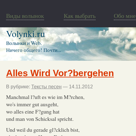
Виды волынок
Как выбрать
Обо мне
Volynki.ru
Волынки и Web.
Ничего общего! Почти...
Alles Wird Vor?bergehen
В рубрике:
Тексты песен
— 14.11.2012
Manchmal l?uft es wie im M?rchen,
wo's immer gut ausgeht,
wo alles eine F?gung hat
und man von Schicksal spricht.
Und weil du gerade gl?cklich bist,