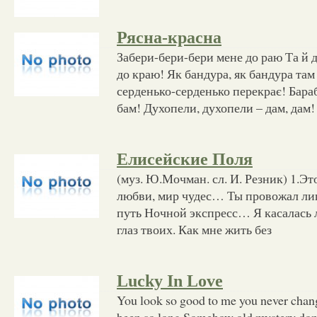
Рясна-красна
Забери-бери-бери мене до раю Та й д
до краю! Як бандура, як бандура там
серденько-серденько перекрає! Бараб
бам! Духопели, духопели – дам, дам!
Елисейские Поля
(муз. Ю.Мочман. сл. И. Резник) 1.Эт
любви, мир чудес… Ты провожал ли
путь Ночной экспресс… Я касалась л
глаз твоих. Как мне жить без
Lucky In Love
You look so good to me you never chang
been so long Somehow old mystery don