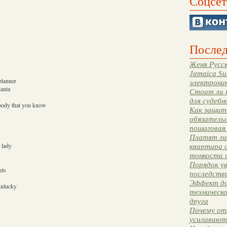
Соцсет
Послед
Женя Русск
Jamaica Su
 planner
электрони
lanta
Стоит ли 
для судебн
ebody that you know
Как защити
обязательс
пошаговая
Платят ли 
 lady
квартира 
тонкости 
Порядок ув
ets
последстви
Эффект до
unlucky
техническ
друга
Почему от
усиливают