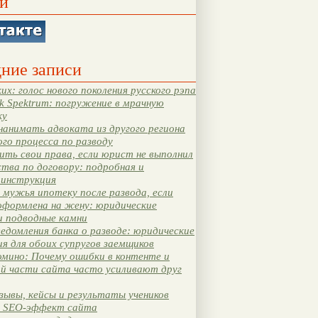
и
ние записи
их: голос нового поколения русского рэпа
k Spektrum: погружение в мрачную
ку
нанимать адвоката из другого региона
ого процесса по разводу
ть свои права, если юрист не выполнил
тва по договору: подробная и
 инструкция
мужья ипотеку после развода, если
оформлена на жену: юридические
и подводные камни
едомления банка о разводе: юридические
я для обоих супругов заемщиков
мино: Почему ошибки в контенте и
ой части сайта часто усиливают друг
зывы, кейсы и результаты учеников
 SEO-эффект сайта