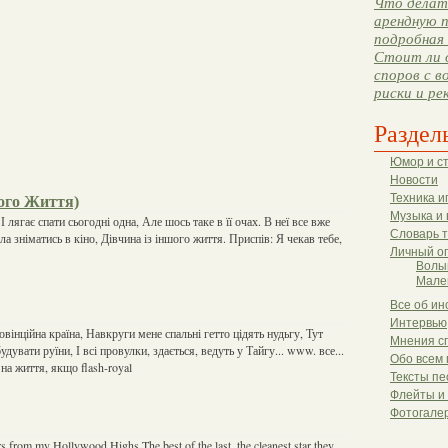
Что делать
арендную п
подробная 
Стоит ли 
споров с в
риски и ре
Раздел
Юмор и с
Новости
Техника и
ого Життя)
Музыка и 
 І лягає спати сьогодні одна, Але шось таке в її очах. В неї все вже
Словарь 
ла зніматись в кіно, Дівчина із іншого життя. Приспів: Я чекав тебе,
Личный о
Волы
Мале
Все об ин
Интервью
вінційна країна, Навкруги мене спальні гетто цідять нудьгу, Тут
Мнения с
удувати руїни, І всі провулки, здається, ведуть у Тайгу... www. все...
Обо всем 
 на життя, якщо flash-royal
Тексты пе
Флейты и
Фотогале
s from my Hollywood Highs The best of the last, the cleanest star they