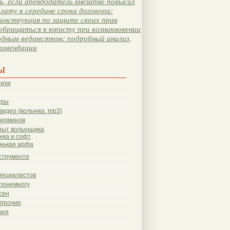
, если арендодатель внезапно повысил
лату в середине срока договора:
инструкция по защите своих прав
обращаться к юристу при возникновении
одным ведомством: подробный анализ,
комендации
ы
тихи
гры
видео (волынка, mp3)
терминов
пыт волынщика
нка и софт
нькая арфа
струменте
пециалистов
понемногу
сен
 прочие
рея