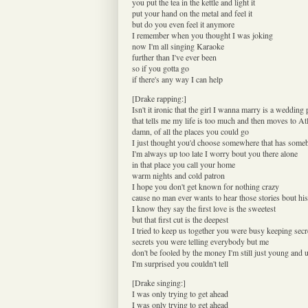
you put the tea in the kettle and light it
put your hand on the metal and feel it
but do you even feel it anymore
I remember when you thought I was joking
now I'm all singing Karaoke
further than I've ever been
so if you gotta go
if there's any way I can help
[Drake rapping:]
Isn't it ironic that the girl I wanna marry is a wedding
that tells me my life is too much and then moves to At
damn, of all the places you could go
I just thought you'd choose somewhere that has som
I'm always up too late I worry bout you there alone
in that place you call your home
warm nights and cold patron
I hope you don't get known for nothing crazy
cause no man ever wants to hear those stories bout his
I know they say the first love is the sweetest
but that first cut is the deepest
I tried to keep us together you were busy keeping secr
secrets you were telling everybody but me
don't be fooled by the money I'm still just young and 
I'm surprised you couldn't tell
[Drake singing:]
I was only trying to get ahead
I was only trying to get ahead