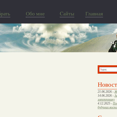
брать
Обо мне
Cайты
Главная
Новос
21.06.2026 -
Ж
14.06.2026 -
J
электронику
4.12.2025 -
По
будущих восп