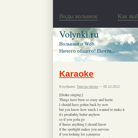
Виды волынок
Как вы
Volynki.ru
Волынки и Web.
Ничего общего! Почти...
Karaoke
В рубрике:
Тексты песен
— 05.10.2012
[Drake singing:]
Things have been so crazy and hectic
I should have gotten back by now
but you know how much I wanted to make it
it's proabably better anyhow
so if you gotta go
if theres anything I should know
if the spotlight makes you nervous
if you looking for a purpose