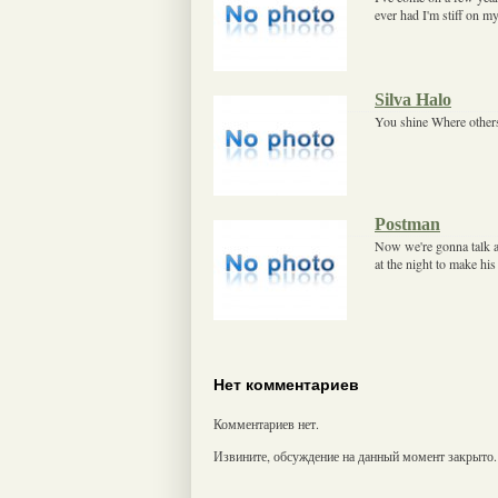
ever had I'm stiff on my
Silva Halo
You shine Where other
Postman
Now we're gonna talk 
at the night to make his
Нет комментариев
Комментариев нет.
Извините, обсуждение на данный момент закрыто.