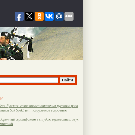
ти
еня Русских: голос нового поколения русского рэпа
amaica Suk Spektrum: погружение в мрачную
дарочный сертификат в студию звукозаписи: звук
оминаний