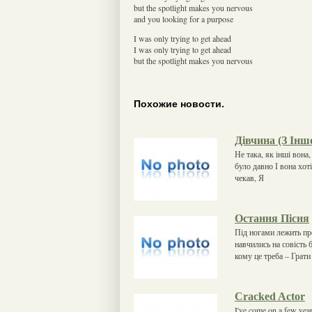
but the spotlight makes you nervous
and you looking for a purpose
I was only trying to get ahead
I was only trying to get ahead
but the spotlight makes you nervous
Похожие новости.
Дівчина (З Інш
Не така, як інші вона,
було давно І вона хоті
чекав, Я
Остання Пісня
Під ногами лежить про
навчились на совість б
кому це треба – Грати
Cracked Actor
I've come on a few year