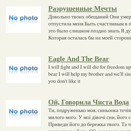
Разрушенные Мечты
Довольно твоих обещаний Они умерл
отпустила меня Быть счастливым в 
это было слишком поздно знать Я ду
Которая осталась бы на моей сторон
Eagle And The Bear
I will fight and I will die for freedom u
bear I will help my brother and we'll si
you don't like it
Ой, Говорила Чиста Вода
Ти, подруженько моя, синьоока течі
милого мого. У мої дівочі сни, його
Приведи його до бережка твого. Та чи
зачекалася я його. Ой, говорила чис