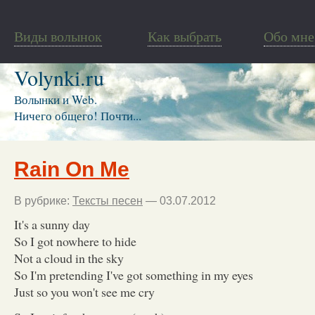
Виды волынок
Как выбрать
Обо мне
Volynki.ru
Волынки и Web.
Ничего общего! Почти...
Rain On Me
В рубрике:
Тексты песен
— 03.07.2012
It's a sunny day
So I got nowhere to hide
Not a cloud in the sky
So I'm pretending I've got something in my eyes
Just so you won't see me cry