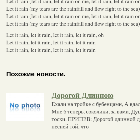
Let it rain (let it rain, let it rain on me, let it rain, let it rain 
Let it rain (my tears are the rainfall and flow right to the sea)
Let it rain (let it rain, let it rain on me, let it rain, let it rain 
Let it rain (my tears are the rainfall and flow right to the sea)
Let it rain, let it rain, let it rain, let it rain, oh
Let it rain, let it rain, let it rain, let it rain
Let it rain, let it rain, let it rain, let it rain
Похожие новости.
Дорогой Длинною
Ехали на тройке с бубенцами, А вда
Мне б теперь, соколики, за вами, Ду
тоски. ПРИПЕВ: Дорогой длинной да
песней той, что