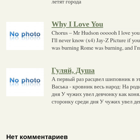
летят города
Why I Love You
Chorus – Mr Hudson oooooh I love you 
I'll never know (x4) Jay-Z Picture if you
was burning Rome was burning, and I'm 
Гуляй, Душа
А первый раз расцвел шиповник в эт
Васька - кровник весь народ: На ро
дня У чужих увел девчонку как коня
сторонку среди дня У чужих увел д
Нет комментариев