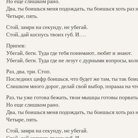
Но еще слишком рано.
Два, ты боишься меня подождать, ты боишься хоть раз н
Четыре, пять.
Стой, замри на секунду, не убегай.
Стой, дай коснусь твоих губ. И….
Припев:
Убегай, беги. Туда где тебя понимают, любят и знают.
Убегай, беги. Туда где не лезут с дурными вопросы, ко
Раз, два, три. Стоп.
Последних цифр боишься, что будет же там, ты так бои
Слишком много дорог, делай свой выбор, пораааа на чт
Раз, ты уже готова бежать, твои мышцы готовы порватьс
Но еще слишком рано.
Два, ты боишься меня подождать, ты боишься хоть раз н
Четыре, пять.
Стой, замри на секунду, не убегай.
Стой, дай коснусь твоих губ. И….