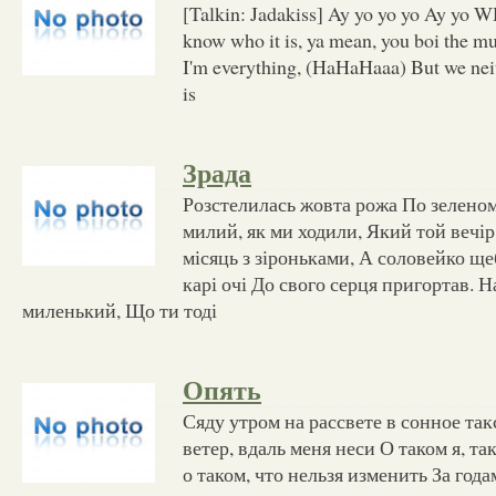
[Talkin: Jadakiss] Ay yo yo yo Ay yo
know who it is, ya mean, you boi the m
I'm everything, (HaHaHaaa) But we neit
is
Зрада
Розстелилась жовта рожа По зеленом
милий, як ми ходили, Який той вечір
місяць з зіроньками, А соловейко щеб
карі очі До свого серця пригортав. Н
миленький, Що ти тоді
Опять
Сяду утром на рассвете в сонное так
ветер, вдаль меня неси О таком я, та
о таком, что нельзя изменить За года