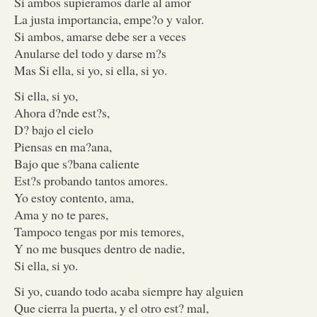
Si ambos supieramos darle al amor
La justa importancia, empe?o y valor.
Si ambos, amarse debe ser a veces
Anularse del todo y darse m?s
Mas Si ella, si yo, si ella, si yo.
Si ella, si yo,
Ahora d?nde est?s,
D? bajo el cielo
Piensas en ma?ana,
Bajo que s?bana caliente
Est?s probando tantos amores.
Yo estoy contento, ama,
Ama y no te pares,
Tampoco tengas por mis temores,
Y no me busques dentro de nadie,
Si ella, si yo.
Si yo, cuando todo acaba siempre hay alguien
Que cierra la puerta, y el otro est? mal,