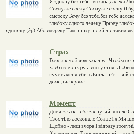
Я здохну без тебе...кохана,далека Л
Сосну-не сосну Сосну-не сосну Я б
смереку Бачу без тебе,без тебе далек
глибоку,одного лелеку Прiрву глибо
одиноку (3р) Або смереку Там внизу цiлий лiс таких як 
Страх
Входи в мой дом как друг Чтобы пот
хлеб из моих рук, спи у огня. Люби 
суметь меня убить Когда тебя твой с
доме, где кроме
Момент
Дивлюсь на тебе Заснутий ангеле С
Твоє тіло досконале Сонце і я Ми щ
Щойно - лиш вчора І відразу зрозум
З’єднала нас Тому не кажи ні слова 