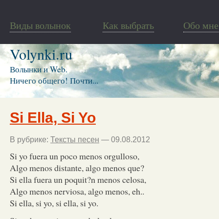
Виды волынок
Как выбрать
Обо мне
Volynki.ru
Волынки и Web.
Ничего общего! Почти...
Si Ella, Si Yo
В рубрике:
Тексты песен
— 09.08.2012
Si yo fuera un poco menos orgulloso,
Algo menos distante, algo menos que?
Si ella fuera un poquit?n menos celosa,
Algo menos nerviosa, algo menos, eh..
Si ella, si yo, si ella, si yo.