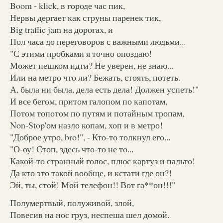
Boom - klick, в городе час пик,
Нервы дергает как струны паренек тик,
Big traffic jam на дорогах, и
Пол часа до переговоров с важными людьми...
"С этими пробками я точно опоздаю!
Может пешком идти? Не уверен, не знаю...
Или на метро что ли? Бежать, стоять, потеть.
А, была ни была, дела есть дела! Должен успеть!"
И все бегом, притом галопом по капотам,
Потом топотом по путям и потайным тропам,
Non-Stop'ом назло копам, хоп и в метро!
"Доброе утро, bro!", - Кто-то толкнул его...
"О-оу! Стоп, здесь что-то не то...
Какой-то странный голос, плюс картуз и пальто!
Да кто это такой вообще, и кстати где он?!
Эй, ты, стой! Мой телефон!! Вот га**он!!!"
Полумертвый, полуживой, злой,
Повесив на нос груз, неспеша шел домой.