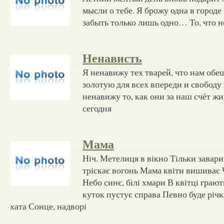
мысли о тебе. Я брожу одна в городе
забыть только лишь одно… То, что н
Ненависть
Я ненавижу тех тварей, что нам об
золотую для всех впереди и свободу 
ненавижу то, как они за наш счёт жи
сегодня
Мама
Нiч. Метелиця в вiкно Тiльки завари
трiскає вогонь Мама квiти вишиває 
Небо синє, бiлi хмари В квiтцi граю
куток пустує справа Певно буде рiчк
хата Сонце, надворi