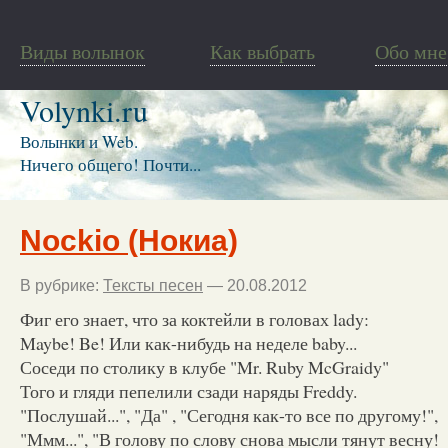
Виды волынок
Как выбрать
Обо мне
Volynki.ru
Волынки и Web.
Ничего общего! Почти...
Nockio (Нокиа)
В рубрике:
Тексты песен
— 20.08.2012
Фиг его знает, что за коктейли в головах lady:
Maybe! Be! Или как-нибудь на неделе baby...
Соседи по столику в клубе "Mr. Ruby McGraidy"
Того и гляди пепелили сзади наряды Freddy.
"Послушай...", "Да" , "Сегодня как-то все по другому!",
"Ммм...", "В голову по слову снова мысли тянут весну!