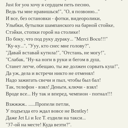
Just for you хочу я сердцем петь песню,
Ведь ты мне нравишься!", "О, я позвоню..."
И все, без остановки - фотки, видеоролики,
Улыбки, бутылки шампанского на барной стойке,
Стэйки, стопки горой на столике!
По боку, что под руку дураку... "Merсi Bocu!!!"
"Ку-ку...", "Ууу, кто снес мне голову?",
"Давай вставай кутила!", "Отстань, не могу!",
"Слабак, "Ну-ка ноги в руки и бегом в душ,
Станет легче, обещаю, ты же должен сорвать куш!",
Да уж, дела и встречи никто не отменял!
Надо зажигать свечи и пыл, чтобы был бал!
Так, телефон - взял! Деньги, ключи - взял!
Вроде все... Ну так и вперед, чемпион - погнал!!!
Взжжжж.. ......Пропели петли,
У подъезда его ждал вовсе не Bentley!
Даже Jet Li и Ice T. ездили на такси...
"37-ой на месте! Куда везти?".