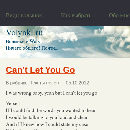
Виды волынок
Как выбрать
Обо мне
Volynki.ru
Волынки и Web.
Ничего общего! Почти...
Can’t Let You Go
В рубрике:
Тексты песен
— 05.10.2012
I was wrong baby, yeah but I can’t let you go
Verse 1
If I could find the words you wanted to hear
I would be talking to you loud and clear
And if I knew how I could state my case