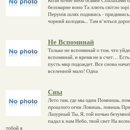
безхмарне воно Та ллють світло зорі 
Перунів шлях подивись - придивись, 
чорний колодязь... Там в’ються доро
Не Вспоминай
Только не вспоминай о том, что уйде
вспоминай, и время не в счет… Есть 
пусть мир подождет. Все снова начат
вселенной мало! Одна
Сны
Лето там, где мы одни Помнишь, п
прошлого огни Ловишь, ловишь Прип
Лазурный Ты, Я, той ночью безумно
падал к нам Небо, твой свет На волн
тобой я