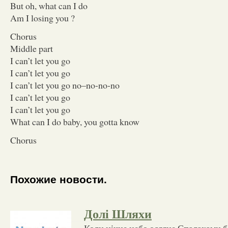
But oh, what can I do
Am I losing you ?
Chorus
Middle part
I can’t let you go
I can’t let you go
I can’t let you go no–no-no-no
I can’t let you go
I can’t let you go
What can I do baby, you gotta know
Chorus
Похожие новости.
Долі Шляхи
Коли нічне небо осяяне Спалахами 