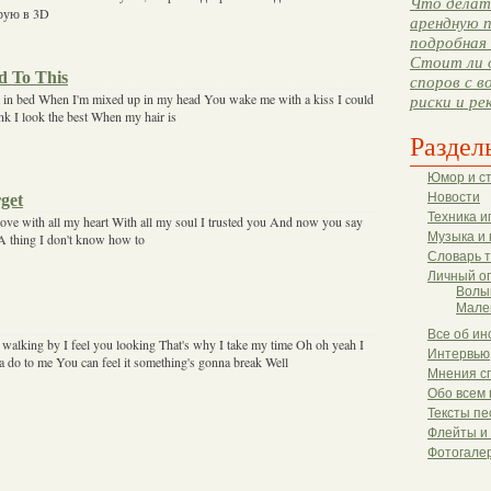
Что делать
ирую в 3D
арендную п
подробная 
Стоит ли 
d To This
споров с в
 in bed When I'm mixed up in my head You wake me with a kiss I could
риски и ре
ink I look the best When my hair is
Раздел
Юмор и с
get
Новости
Техника и
ove with all my heart With all my soul I trusted you And now you say
Музыка и 
t A thing I don't know how to
Словарь 
Личный о
Волы
Мале
Все об ин
walking by I feel you looking That's why I take my time Oh oh yeah I
Интервью
a do to me You can feel it something's gonna break Well
Мнения с
Обо всем 
Тексты пе
Флейты и
Фотогале