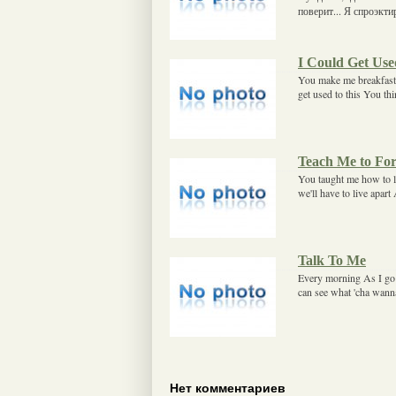
поверит... Я спроэкт
I Could Get Use
You make me breakfast
get used to this You th
Teach Me to For
You taught me how to l
we'll have to live apar
Talk To Me
Every morning As I go 
can see what 'cha wann
Нет комментариев