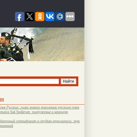
ти
еня Русских: голос нового поколения русского рэпа
amaica Suk Spektrum: погружение в мрачную
дарочный сертификат в студию звукозаписи: звук
оминаний