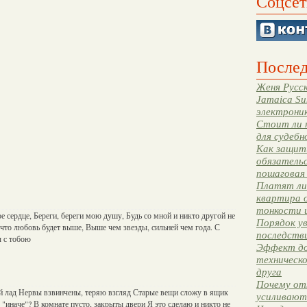
Соцсет
Послед
Женя Русск
Jamaica Su
электрони
Стоит ли 
для судебн
Как защити
обязательс
пошаговая
Платят ли 
квартира 
тонкости 
ое сердце, Береги, береги мою душу, Будь со мной и никто другой не
Порядок ув
 что любовь будет выше, Выше чем звезды, сильней чем года. С
последстви
 с тобою
Эффект до
техническ
друга
Почему от
й лад Нервы взвинчены, теряю взгляд Старые вещи сложу в ящик
усиливают
 "иначе"? В комнате пусто, закрыты двери Я это сделаю и никто не