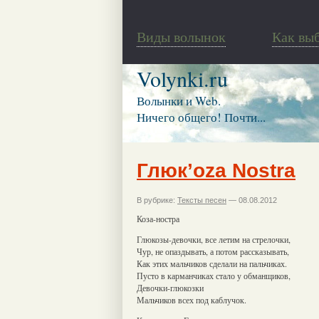
Виды волынок
Как вы
Volynki.ru
Волынки и Web.
Ничего общего! Почти...
Глюк’оzа Nostra
В рубрике:
Тексты песен
— 08.08.2012
Коза-ностра
Глюкозы-девочки, все летим на стрелочки,
Чур, не опаздывать, а потом рассказывать,
Как этих мальчиков сделали на пальчиках.
Пусто в карманчиках стало у обманщиков,
Девочки-глюкозки
Мальчиков всех под каблучок.