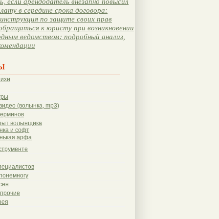
, если арендодатель внезапно повысил
лату в середине срока договора:
инструкция по защите своих прав
обращаться к юристу при возникновении
одным ведомством: подробный анализ,
комендации
ы
тихи
гры
видео (волынка, mp3)
терминов
пыт волынщика
нка и софт
нькая арфа
струменте
пециалистов
понемногу
сен
 прочие
рея