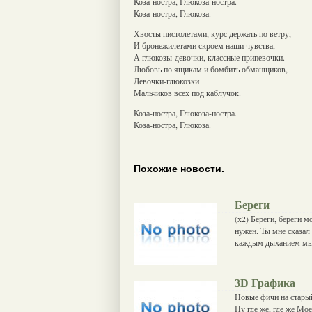
Коза-ностра, Глюкоза-ностра.
Коза-ностра, Глюкоза.
Хвосты пистолетами, курс держать по ветру,
И бронежилетами скроем наши чувства,
А глюкозы-девочки, классные припевочки.
Любовь по ящикам и бомбить обманщиков,
Девочки-глюкозки
Мальчиков всех под каблучок.
Коза-ностра, Глюкоза-ностра.
Коза-ностра, Глюкоза.
Похожие новости.
Береги
(х2) Береги, береги м
нужен. Ты мне сказал
каждым дыханием мы
3D Графика
Новые фичи на стары
Ну где же, где же Мое