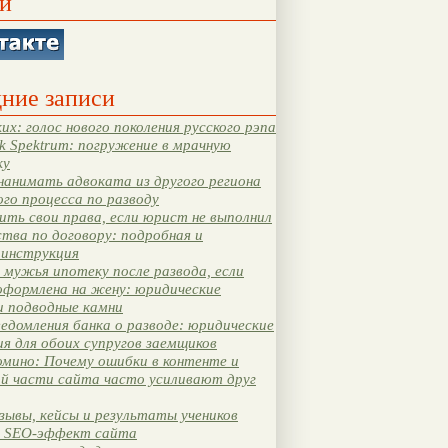
и
ние записи
их: голос нового поколения русского рэпа
k Spektrum: погружение в мрачную
ку
нанимать адвоката из другого региона
ого процесса по разводу
ть свои права, если юрист не выполнил
тва по договору: подробная и
 инструкция
мужья ипотеку после развода, если
оформлена на жену: юридические
и подводные камни
едомления банка о разводе: юридические
я для обоих супругов заемщиков
мино: Почему ошибки в контенте и
ой части сайта часто усиливают друг
зывы, кейсы и результаты учеников
 SEO-эффект сайта