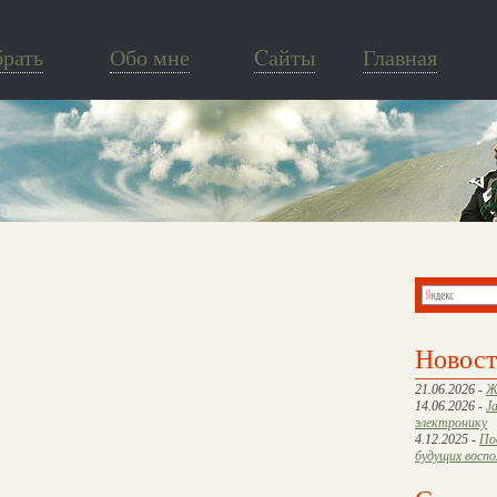
брать
Обо мне
Cайты
Главная
Новос
21.06.2026 -
Ж
14.06.2026 -
J
электронику
4.12.2025 -
По
будущих восп