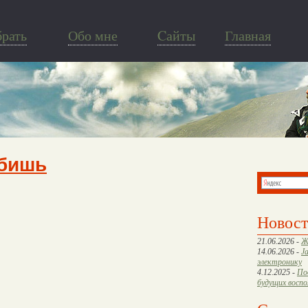
брать
Обо мне
Cайты
Главная
бишь
Новос
21.06.2026 -
Ж
14.06.2026 -
J
электронику
4.12.2025 -
По
будущих восп