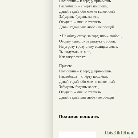
Полюбишь – к сердцу прижмёшь,
Разлюбишь – к чёрту пошлёшь,
Давай, гадай, обо мне не вспоминай.
Забудешь, будешь жалеть,
Осудишь – мне не стерпеть.
Давай, гадай, мне любви не обещай.
2.На обиду слезу, за гордыню – любовь,
Оторву лепесток за разлуку с тобой.
На угрозу-грозу стану солнцем сиять,
Ты подумать не мог,
Как такую терять.
Припев:
Полюбишь – к сердцу прижмёшь,
Разлюбишь – к чёрту пошлёшь,
Давай, гадай, обо мне не вспоминай.
Забудешь, будешь жалеть,
Осудишь – мне не стерпеть.
Давай, гадай, мне любви не обещай
Похожие новости.
This Old Road