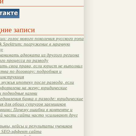
и
ние записи
их: голос нового поколения русского рэпа
k Spektrum: погружение в мрачную
ку
нанимать адвоката из другого региона
ого процесса по разводу
ть свои права, если юрист не выполнил
тва по договору: подробная и
 инструкция
мужья ипотеку после развода, если
оформлена на жену: юридические
и подводные камни
едомления банка о разводе: юридические
я для обоих супругов заемщиков
мино: Почему ошибки в контенте и
ой части сайта часто усиливают друг
зывы, кейсы и результаты учеников
 SEO-эффект сайта