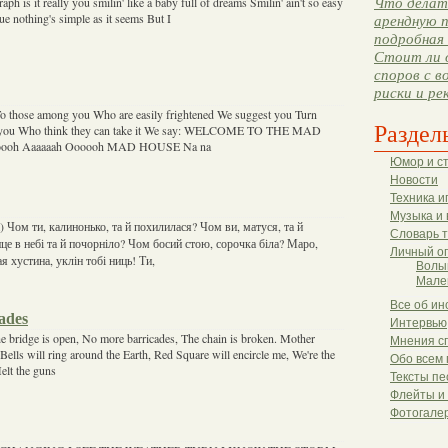
aph is it really you smilin' like a baby full of dreams Smilin' ain't so easy
Что делать
e nothing's simple as it seems But I
арендную п
подробная 
Стоит ли 
споров с в
риски и ре
o those among you Who are easily frightened We suggest you Turn
Раздел
 you Who think they can take it We say: WELCOME TO THE MAD
oooh Aaaaaah Oooooh MAD HOUSE Na na
Юмор и с
Новости
Техника и
Музыка и 
 Чом ти, калинонько, та й похилилася? Чом ви, матуся, та й
Словарь 
е в небі та й почорніло? Чом босий стою, сорочка біла? Маро,
Личный о
 хустина, уклін тобі ниць! Ти,
Волы
Мале
Все об ин
ades
Интервью
e bridge is open, No more barricades, The chain is broken. Mother
Мнения с
 Bells will ring around the Earth, Red Square will encircle me, We're the
Обо всем 
elt the guns
Тексты пе
Флейты и
Фотогале