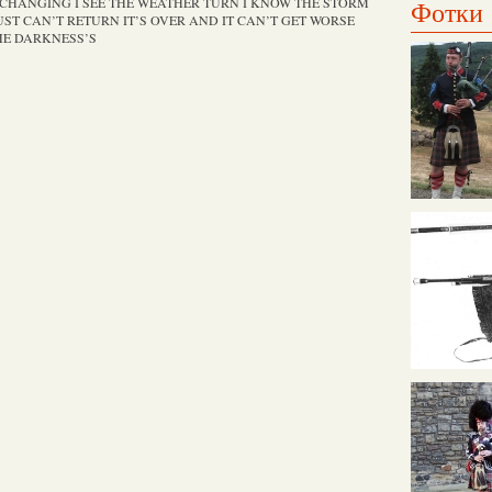
IS CHANGING I SEE THE WEATHER TURN I KNOW THE STORM
Фотки
JUST CAN’T RETURN IT’S OVER AND IT CAN’T GET WORSE
THE DARKNESS’S