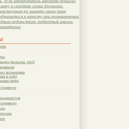
, если арендодатель внезапно повысил
лату в середине срока договора:
инструкция по защите своих прав
обращаться к юристу при возникновении
одным ведомством: подробный анализ,
комендации
ы
тихи
гры
видео (волынка, mp3)
терминов
пыт волынщика
нка и софт
нькая арфа
струменте
пециалистов
понемногу
сен
 прочие
рея