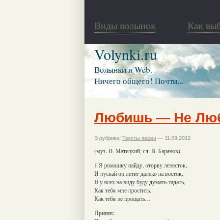
Виды волынок
Как вы
Volynki.ru
Волынки и Web.
Ничего общего! Почти...
Любишь — Не Лю
В рубрике:
Тексты песен
— 11.09.2012
(муз. В. Матецкий, сл. В. Баранов)
1.Я ромашку найду, оторву лепесток,
И пускай он летит далеко на восток.
Я у всех на виду буду думать-гадать,
Как тебя мне простить,
Как тебя не прощать…
Припев: