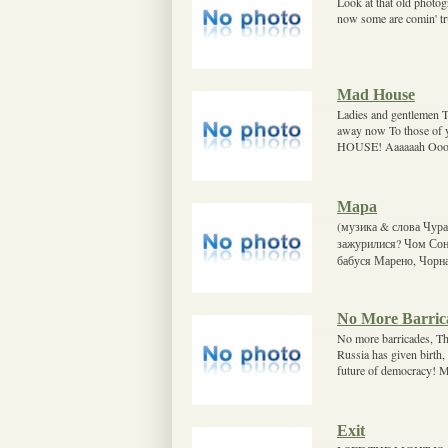
Look at that old photogr
now some are comin' tru
Mad House
Ladies and gentlemen T
away now To those of
HOUSE! Aaaaaah Oo
Мара
(музика & слова Чура)
зажурилися? Чом Сонц
бабуся Марено, Чорная
No More Barric
No more barricades, Th
Russia has given birth,
future of democracy! M
Exit