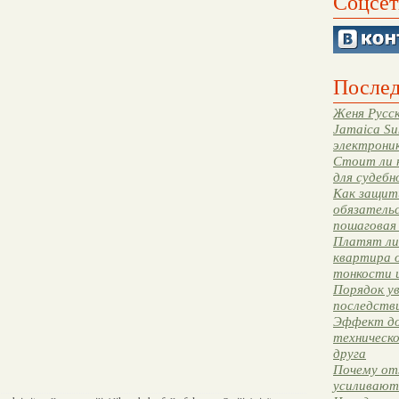
Соцсет
Послед
Женя Русск
Jamaica Su
электрони
Стоит ли 
для судебн
Как защити
обязательс
пошаговая
Платят ли 
квартира 
тонкости 
Порядок ув
последстви
Эффект до
техническ
друга
Почему от
усиливают