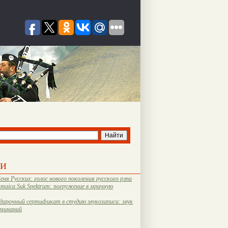
ти
еня Русских: голос нового поколения русского рэпа
amaica Suk Spektrum: погружение в мрачную
дарочный сертификат в студию звукозаписи: звук
оминаний