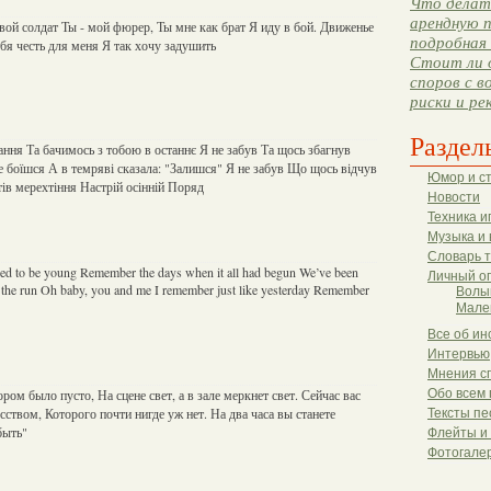
Что делать
арендную п
твой солдат Ты - мой фюрер, Ты мне как брат Я иду в бой. Движенье
подробная 
ебя честь для меня Я так хочу задушить
Стоит ли 
споров с в
риски и ре
Раздел
ання Та бачимось з тобою в останнє Я не забув Та щось збагнув
не боїшся А в темряві сказала: "Залишся" Я не забув Що щось відчув
Юмор и с
ів мерехтіння Настрій осінній Поряд
Новости
Техника и
Музыка и 
Словарь 
 to be young Remember the days when it all had begun We’ve been
Личный о
n the run Oh baby, you and me I remember just like yesterday Remember
Волы
Мале
Все об ин
Интервью
Мнения с
тором было пусто, На сцене свет, а в зале меркнет свет. Сейчас вас
Обо всем 
сством, Которого почти нигде уж нет. На два часа вы станете
Тексты пе
быть"
Флейты и
Фотогале