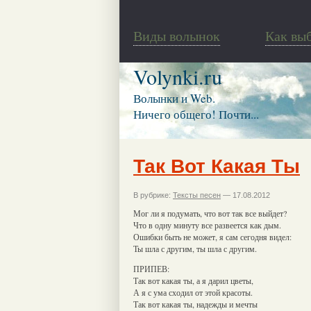
Виды волынок
Как вы
Volynki.ru
Волынки и Web.
Ничего общего! Почти...
Так Вот Какая Ты
В рубрике:
Тексты песен
— 17.08.2012
Мог ли я подумать, что вот так все выйдет?
Что в одну минуту все развеется как дым.
Ошибки быть не может, я сам сегодня видел:
Ты шла с другим, ты шла с другим.
ПРИПЕВ:
Так вот какая ты, а я дарил цветы,
А я с ума сходил от этой красоты.
Так вот какая ты, надежды и мечты