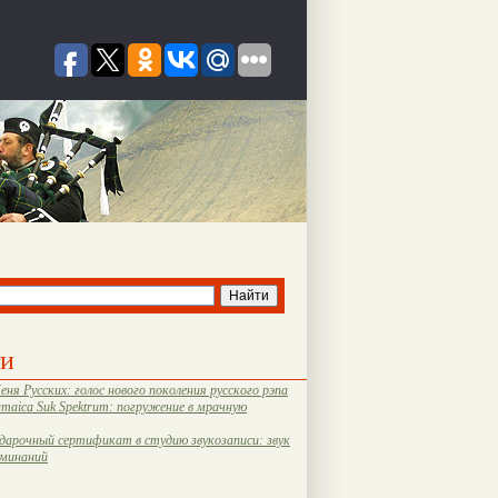
ти
еня Русских: голос нового поколения русского рэпа
amaica Suk Spektrum: погружение в мрачную
дарочный сертификат в студию звукозаписи: звук
оминаний