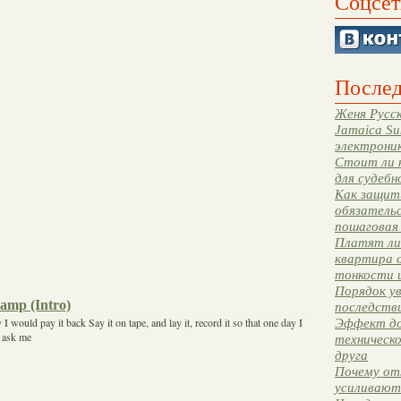
Соцсет
Послед
Женя Русск
Jamaica Su
электрони
Стоит ли 
для судебн
Как защити
обязательс
пошаговая
Платят ли 
квартира 
тонкости 
Порядок ув
amp (Intro)
последстви
 I would pay it back Say it on tape, and lay it, record it so that one day I
Эффект до
y ask me
техническ
друга
Почему от
усиливают