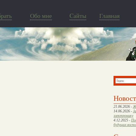
брать
Обо мне
Cайты
Главная
Новос
21.06.2026 -
Ж
14.06.2026 -
J
электронику
4.12.2025 -
По
будущих восп