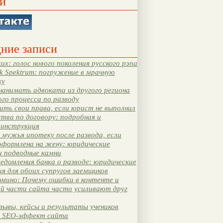
и
ние записи
их: голос нового поколения русского рэпа
k Spektrum: погружение в мрачную
ку
нанимать адвоката из другого региона
ого процесса по разводу
ть свои права, если юрист не выполнил
тва по договору: подробная и
 инструкция
мужья ипотеку после развода, если
оформлена на жену: юридические
и подводные камни
едомления банка о разводе: юридические
я для обоих супругов заемщиков
мино: Почему ошибки в контенте и
ой части сайта часто усиливают друг
зывы, кейсы и результаты учеников
 SEO-эффект сайта