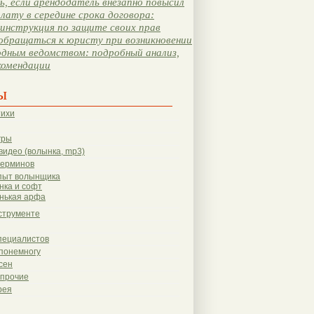
, если арендодатель внезапно повысил
лату в середине срока договора:
инструкция по защите своих прав
обращаться к юристу при возникновении
одным ведомством: подробный анализ,
комендации
ы
тихи
гры
видео (волынка, mp3)
терминов
пыт волынщика
нка и софт
нькая арфа
струменте
пециалистов
понемногу
сен
 прочие
рея