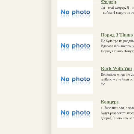
Фюрер
Ты - мой фюрер, Я - 
- война И смерть за т
Поряд З Тінню
Це була гра на роздяг
Вдавала ніби нічого 
Поряд з тінню Почутт
Rock With You
Remember when we used
restless, we’ve been o
the
Концерт
1. Заполнен зал, в ко
будут развлекать иску
добрее, "Быть иль не 