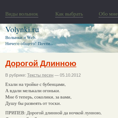
Виды волынок
Как выбрать
Обо мне
Volynki.ru
Волынки и Web.
Ничего общего! Почти...
Дорогой Длинною
В рубрике:
Тексты песен
— 05.10.2012
Ехали на тройке с бубенцами,
А вдали мелькали огоньки.
Мне б теперь, соколики, за вами,
Душу бы развеять от тоски.
ПРИПЕВ: Дорогой длинной да ночкой лунною,