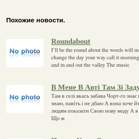
Похожие новости.
Roundabout
I’ll be the round about the words will m
change the day your way call it morning
and in and out the valley The music
В Мене В Авті Там Зі Зад
Там в селі якась забава Чорт-го знає 
знаю, навіть і не дбаю А вона хоче й
людям показати Свою нову моду А я 
Що ж