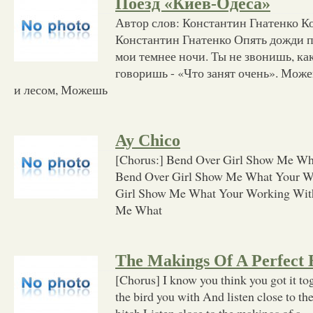
Поезд «Киев-Одеса»
Автор слов: Константин Гнатенко К
Константин Гнатенко Опять дожди по
мои темнее ночи. Ты не звонишь, ка
говоришь - «Что занят очень». Може
и лесом, Можешь
Ay Chico
[Chorus:] Bend Over Girl Show Me Wh
Bend Over Girl Show Me What Your W
Girl Show Me What Your Working Wit
Me What
The Makings Of A Perfect 
[Chorus] I know you think you got it tog
the bird you with And listen close to th
bitch Listen close to the makings of a