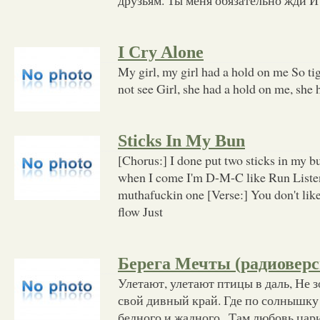
I Cry Alone
My girl, my girl had a hold on me So tigh
not see Girl, she had a hold on me, she h
Sticks In My Bun
[Chorus:] I done put two sticks in my 
when I come I'm D-M-C like Run Liste
muthafuckin one [Verse:] You don't like
flow Just
Берега Мечты (радиоверс
Улетают, улетают птицы в даль, Не з
свой дивный край. Где по солнышку 
бедного и жадного., Там любовь цари