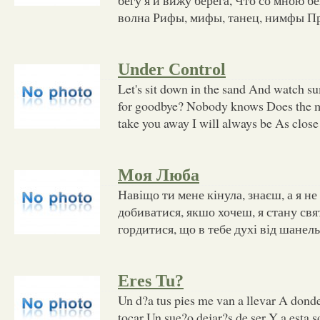
волна Рифы, мифы, танец, нимфы Пр
Under Control
Let's sit down in the sand And watch 
for goodbye? Nobody knows Does the m
take you away I will always be As close
Моя Люба
Навіщо ти мене кінула, знаєш, а я не
добиватися, якшо хочеш, я стану свя
гордитися, що в тебе духі від шанел
Eres Tu?
Un d?a tus pies me van a llevar A don
tocar Un sue?o dejar?s de ser Y a esta s