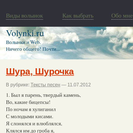
Виды волынок
Как выбрать
Обо мне
Volynki.ru
Волынки и Web.
Ничего общего! Почти...
Шура, Шурочка
В рубрике:
Тексты песен
— 11.07.2012
1. Был я парень, твердый камень,
Во, какие бицепсы!
По ночам я хулиганил
С молодыми кисами.
Я слонялся и влюблялся,
Клялся им до гроба я,