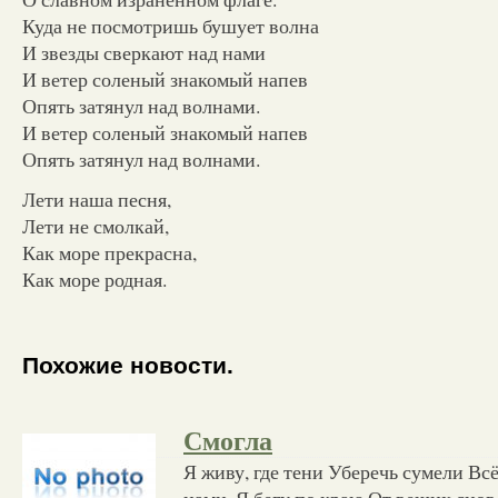
Куда не посмотришь бушует волна
И звезды сверкают над нами
И ветер соленый знакомый напев
Опять затянул над волнами.
И ветер соленый знакомый напев
Опять затянул над волнами.
Лети наша песня,
Лети не смолкай,
Как море прекрасна,
Как море родная.
Похожие новости.
Смогла
Я живу, где тени Уберечь сумели Всё
нами, Я бегу по краю От вещих снов 