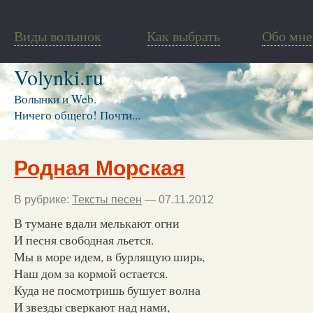
Виды волынок
Как выбрать
Обо мне
Volynki.ru
Волынки и Web.
Ничего общего! Почти...
Родная Морская
В рубрике:
Тексты песен
— 07.11.2012
В тумане вдали мелькают огни
И песня свободная льется.
Мы в море идем, в бурлящую ширь,
Наш дом за кормой остается.
Куда не посмотришь бушует волна
И звезды сверкают над нами,