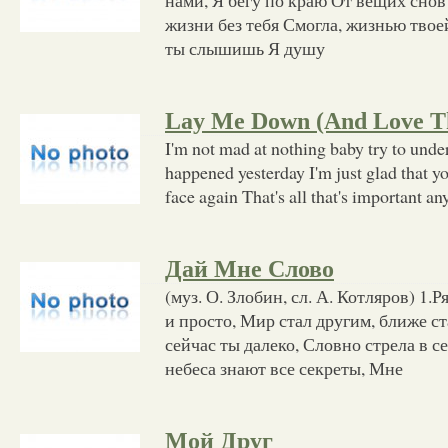
жизни без тебя Смогла, жизнью твоей
ты слышишь Я душу
Lay Me Down (And Love T
I'm not mad at nothing baby try to unde
happened yesterday I'm just glad that yo
face again That's all that's important 
Дай Мне Слово
(муз. О. Злобин, сл. А. Котляров) 1.
и просто, Мир стал другим, ближе ст
сейчас ты далеко, Словно стрела в с
небеса знают все секреты, Мне
Мой Друг