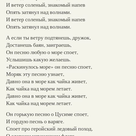
И ветер соленый, знакомый напев
Опять затянул над волнами.
И ветер соленый, знакомый напев
Опять затянул над волнами.
А если ты ветру подтянешь, дружок,
Достанешь баян, заиграешь,
Он песню любую о море споет,
Услышишь какую желаешь.
«Раскинулось море» он песню споет,
Моряк эту песню узнает,
Давно она в море как чайка живет,
Как чайка над морем летает.
Давно она в море как чайка живет,
Как чайка над морем летает.
Он горькую песню о Цусиме споет,
И гордую песнь о варяге.
Споет про геройский ледовый поход,
О славном израненном флаге.