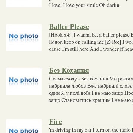
I love, I love your smile Oh darlin
Baller Please
[Hook x4:] I wanna be, a baller please B
liquor, keep on calling me [Z-Ro:] I won
cause I'm still here And I wonder if heav
Без Кохання
Схема сходу - Без кохання Ми розта
набридла любов Вже набридлі слова 
один Я у полі воїн І не маю защо Пр
защо Становитись кращим І не маю д
Fire
'm driving in my car I turn on the radio