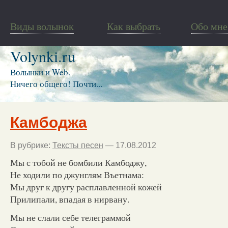
Виды волынок
Как выбрать
Обо мне
Volynki.ru
Волынки и Web.
Ничего общего! Почти...
Камбоджа
В рубрике:
Тексты песен
— 17.08.2012
Мы с тобой не бомбили Камбоджу,
Не ходили по джунглям Въетнама:
Мы друг к другу расплавленной кожей
Прилипали, впадая в нирвану.
Мы не слали себе телеграммой