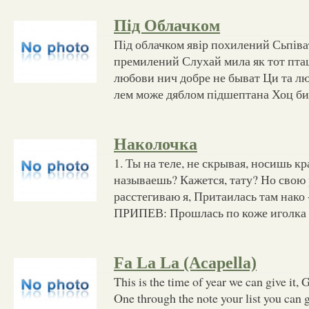
Під Облачком
Під облачком явір похилений Сьпіва
премилений Слухай мила як тот пта
любови нич добре не быват Ци та лю
лем може дяблом підшептана Хоц би
Наколочка
1. Ты на теле, не скрывая, носишь кр
называешь? Кажется, тату? Но свою
расстегиваю я, Притаилась там нако 
ПРИПЕВ: Прошлась по коже иголка 
Fa La La (Acapella)
This is the time of year we can give it, Giv
One through the note your list you can get 