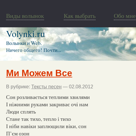
Виды волынок
Как выбрать
Обо мне
Volynki.ru
Волынки и Web.
Ничего общего! Почти...
Ми Можем Все
В рубрике:
Тексты песен
— 02.08.2012
Сон розливається теплими хвилями
І ніжними руками закриває очі нам
Люди сплять
Стане так тихо, тепло і тихо
І ніби навіки заплющили віки, сон
П’єм озон