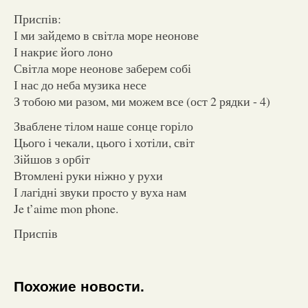
Приспів:
І ми зайдемо в світла море неонове
І накриє його лоно
Світла море неонове заберем собі
І нас до неба музика несе
З тобою ми разом, ми можем все (ост 2 рядки - 4)
Зваблене тілом наше сонце горіло
Цього і чекали, цього і хотіли, світ
Зійшов з орбіт
Втомлені руки ніжно у рухи
І лагідні звуки просто у вуха нам
Je t’aime mon phone.
Приспів
Похожие новости.