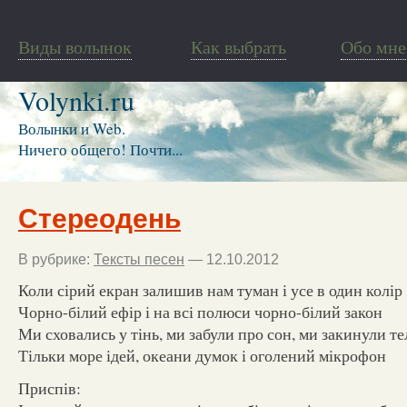
Виды волынок
Как выбрать
Обо мне
Volynki.ru
Волынки и Web.
Ничего общего! Почти...
Стереодень
В рубрике:
Тексты песен
— 12.10.2012
Коли сірий екран залишив нам туман і усе в один колір
Чорно-білий ефір і на всі полюси чорно-білий закон
Ми сховались у тінь, ми забули про сон, ми закинули т
Тільки море ідей, океани думок і оголений мікрофон
Приспів: