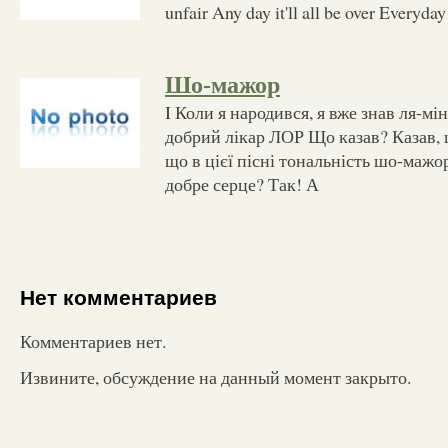
unfair Any day it'll all be over Everyday
Шо-мажор
I Коли я народився, я вже знав ля-мі
добрий лікар ЛОР Що казав? Казав, 
що в цієї пісні тональність шо-мажо
добре серце? Так! А
Нет комментариев
Комментариев нет.
Извините, обсуждение на данный момент закрыто.