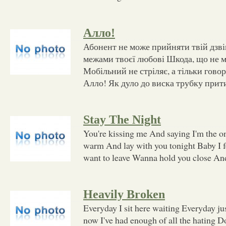
Алло!
Абонент не може прийняти твій дзві
межами твоєї любові Шкода, що не 
Мобільний не стріляє, а тільки гово
Алло! Як дуло до виска трубку прити
Stay The Night
You're kissing me And saying I'm the o
warm And lay with you tonight Baby I f
want to leave Wanna hold you close And
Heavily Broken
Everyday I sit here waiting Everyday j
now I've had enough of all the hating Do