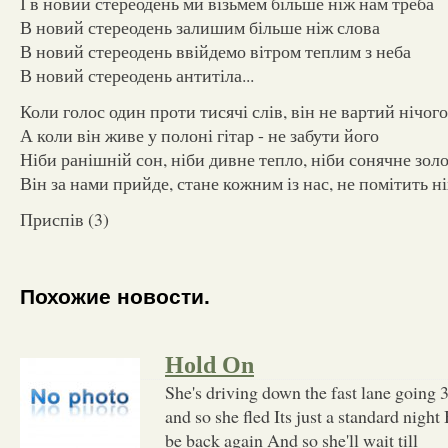
І в новий стереодень ми візьмем більше ніж нам треба
В новий стереодень залишим більше ніж слова
В новий стереодень ввійдемо вітром теплим з неба
В новий стереодень антитіла...
Коли голос один проти тисячі слів, він не вартий нічого
А коли він живе у полоні гітар - не забути його
Ніби ранішній сон, ніби дивне тепло, ніби сонячне зол
Він за нами прийде, стане кожним із нас, не помітить н
Приспів (3)
Похожие новости.
Hold On
She's driving down the fast lane going
and so she fled Its just a standard night
be back again And so she'll wait till