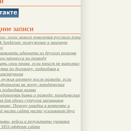
и
ние записи
их: голос нового поколения русского рэпа
k Spektrum: погружение в мрачную
ку
нанимать адвоката из другого региона
ого процесса по разводу
ть свои права, если юрист не выполнил
тва по договору: подробная и
 инструкция
мужья ипотеку после развода, если
оформлена на жену: юридические
и подводные камни
едомления банка о разводе: юридические
я для обоих супругов заемщиков
мино: Почему ошибки в контенте и
ой части сайта часто усиливают друг
зывы, кейсы и результаты учеников
 SEO-эффект сайта