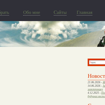
брать
Обо мне
Cайты
Главная
Новос
21.06.2026 -
Ж
14.06.2026 -
J
электронику
4.12.2025 -
По
будущих восп