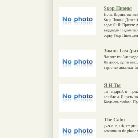
Sкор-Пионы
Ночь. Взрывы на пес
Sкор-Пионы! Девять б
вода! Я! Я! Припев: 
тадададам! Тадам-тар
сорву Sкор-Пион цвет
Зимно Там (ра
Час вже іти Але надв
Як добре, що ти зайш
варто так лякатися Та
Я И Ты
Ты - мудрый, я – прок
влюблена. И пусть гож
Когда она любовь. Пр
The Calm
[Verse 1:] Uh, I'm just
screamin' in the phone 