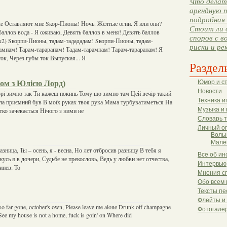
Что делать
арендную п
подробная 
ке Оставляют мне Sкор-Пионы! Ночь. Жёлтые огни. Я или они?
Стоит ли 
аллов вода - Я оживаю, Девять баллов в меня! Девять баллов
споров с в
(х2) Sкорпи-Пионы, тадам-тадададам! Sкорпи-Пионы, тадам-
риски и ре
ампам! Тарам-тарарапам! Тадам-тарампам! Тарам-тарарапам! Я
ок, Через губы ток Выпуская... Я
Раздел
зом з Юлією Лорд)
Юмор и с
Новости
орі зимно так Ти кажеш покинь Тому що зимно там Цей вечір такий
Техника и
ла приємний був В моїх руках твоя рука Мама турбуватиметься На
Музыка и 
тко зачекається Нічого з ними не
Словарь 
Личный о
Волы
Мале
азница, Ты – осень, я - весна, Но лет отбросив разницу В тебя я
Все об ин
усь я в дочери, Судьбе не прекословь, Ведь у любви нет отчества,
Интервью
ипев: То
Мнения с
Обо всем 
Тексты пе
Флейты и
 so far gone, october's own, Please leave me alone Drunk off champagne
Фотогале
See my house is not a home, fuck is goin' on Where did