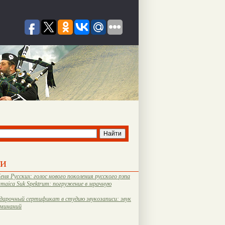
ти
еня Русских: голос нового поколения русского рэпа
amaica Suk Spektrum: погружение в мрачную
дарочный сертификат в студию звукозаписи: звук
оминаний