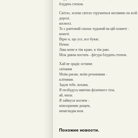
блудить степом.
Світло, зелене світло струмиться неспинно по всій
дорозі,
космосі.
То є раптовий спалах чудовий на цій планеті -
кометі.
Вірю я, що усе, все буває.
Немає
Лиш мене в тім краю, в тім раю.
Моя дивна постать - фігура блудить степом.
Хай не зрадіє останнє
світання
Моїм рисам, моїм речовинам -
клітинам.
Задля тебе, кохана,
Я позбудусь навічно фізичного тіла,
ай, мила.
Я займуся вогнем -
міжзоряним дощем,
ненаглядна моя.
Похожие новости.