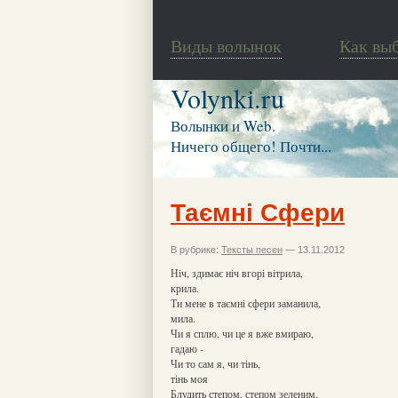
Виды волынок
Как вы
Volynki.ru
Волынки и Web.
Ничего общего! Почти...
Таємні Cфери
В рубрике:
Тексты песен
— 13.11.2012
Ніч, здимає ніч вгорі вітрила,
крила.
Ти мене в таємні сфери заманила,
мила.
Чи я сплю, чи це я вже вмираю,
гадаю -
Чи то сам я, чи тінь,
тінь моя
Блудить степом, степом зеленим,