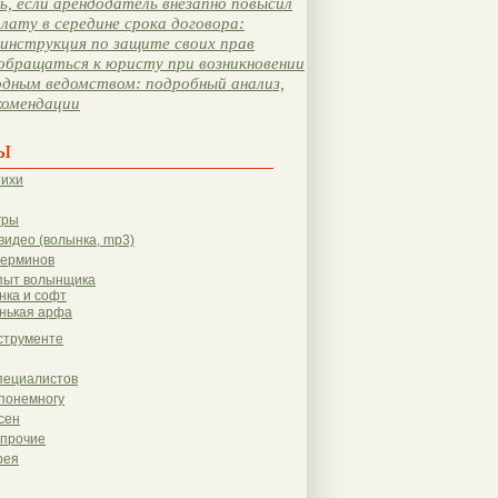
, если арендодатель внезапно повысил
лату в середине срока договора:
инструкция по защите своих прав
обращаться к юристу при возникновении
одным ведомством: подробный анализ,
комендации
ы
тихи
гры
видео (волынка, mp3)
терминов
пыт волынщика
нка и софт
нькая арфа
струменте
пециалистов
понемногу
сен
 прочие
рея