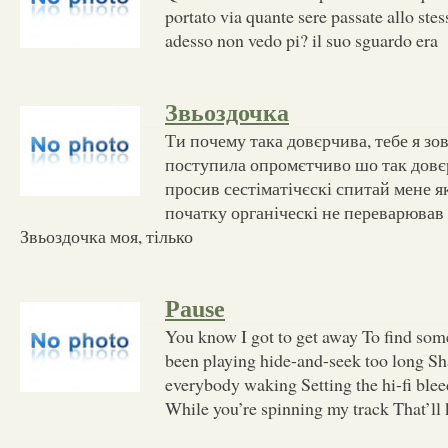
portato via quante sere passate allo ste
adesso non vedo pi? il suo sguardo era
Звьоздочка
Ти почему така довєрчива, тебе я зо
поступила опромєтчиво шо так довє
просив сестіматічєскі спитай мене я
початку органіческі не переварював
Звьоздочка моя, тілько
Pause
You know I got to get away To find some
been playing hide-and-seek too long S
everybody waking Setting the hi-fi bl
While you’re spinning my track That’ll