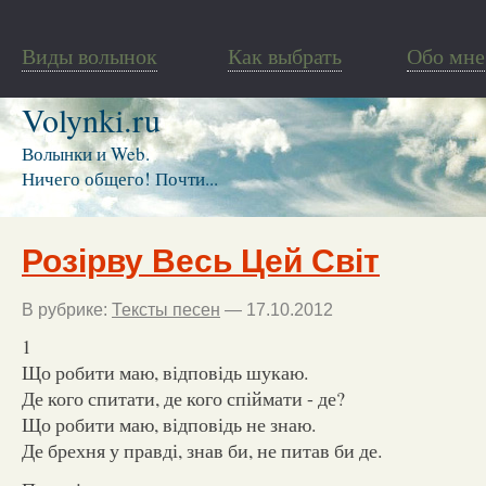
Виды волынок
Как выбрать
Обо мне
Volynki.ru
Волынки и Web.
Ничего общего! Почти...
Розірву Весь Цей Світ
В рубрике:
Тексты песен
— 17.10.2012
1
Що робити маю, відповідь шукаю.
Де кого спитати, де кого спіймати - де?
Що робити маю, відповідь не знаю.
Де брехня у правді, знав би, не питав би де.