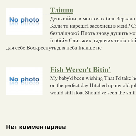
Тління
День війни, в моїх очах біль Зеркало
Коли ти нарешті засохнеш в мені? 
безплідною? Плоть знову душить мо
її обійм Слизьких, гадючих твоїх об
для себе Воскреснуть для неба Інакше не
Fish Weren’t Bitin’
My baby'd been wishing That I'd take h
on the perfect day Hitched up my old joh
would still float Should've seen the smi
Нет комментариев