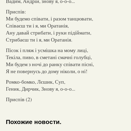
Вадим, Андрій, знову я, о-о-о...
Приспів:
Ми будемо співати, і разом танцювати,
Співаєш ти і я, ми Оратанія,
Ану давай стрибати, і руки підіймати,
Стрибаєш ти і я, ми Оратанія.
Пісок і пляж і усмішка на мому лиці,
Текіла, пиво, в сметані смачні голубці,
Ми будем з ночі до ранку співати пісні,
Я не повернусь до дому ніколи, о ні!
Ромко-бомко, Лєшик, Суп,
Геник, Дирчик, Знову я, о-о-о...
Приспів (2)
Похожие новости.