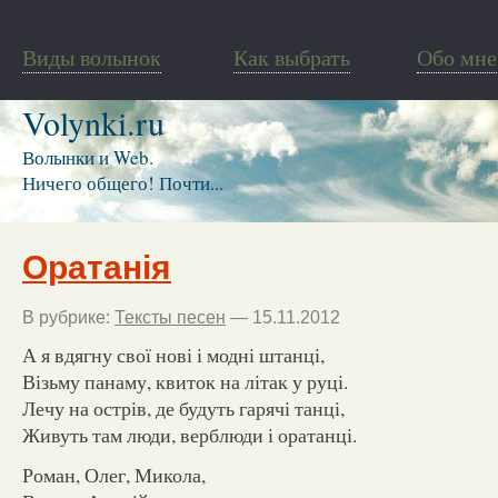
Виды волынок
Как выбрать
Обо мне
Volynki.ru
Волынки и Web.
Ничего общего! Почти...
Оратанія
В рубрике:
Тексты песен
— 15.11.2012
А я вдягну свої нові і модні штанці,
Візьму панаму, квиток на літак у руці.
Лечу на острів, де будуть гарячі танці,
Живуть там люди, верблюди і оратанці.
Роман, Олег, Микола,