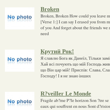
Broken
Broken, Broken How could you leave 
[Verse 1:] I can say I erased you from
of you And forget about the friends we m
need
Крутий Рок!
Я славлю Бога як Данеїл, Тільки зам
Хай всі почують що мій Господь жив
що Він цар мій! Приспів: Слава, Сл
Господу! І я не знаю інших
R?veiller Le Monde
Fragile ab?me P?le horizon Son ?tre se 
eaux qui souffrent en nous Sont d?risio