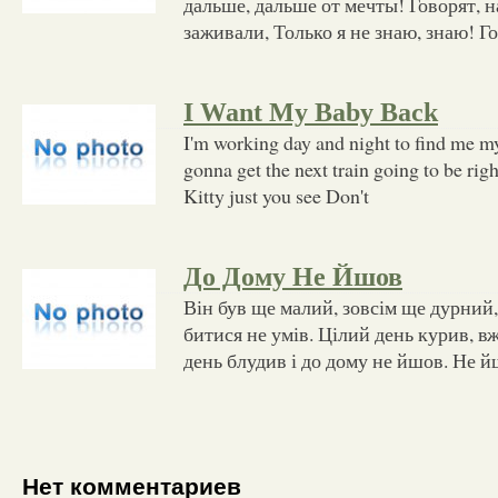
дальше, дальше от мечты! Говорят, н
заживали, Только я не знаю, знаю! Го
I Want My Baby Back
I'm working day and night to find me my
gonna get the next train going to be rig
Kitty just you see Don't
До Дому Не Йшов
Він був ще малий, зовсім ще дурний,
битися не умів. Цілий день курив, 
день блудив і до дому не йшов. Не й
Нет комментариев