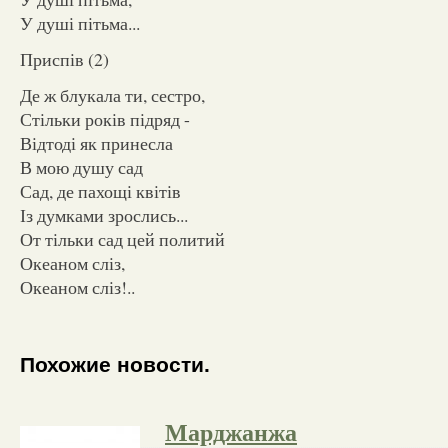
У душі пітьма...
Приспів (2)
Де ж блукала ти, сестро,
Стільки років підряд -
Відтоді як принесла
В мою душу сад
Сад, де пахощі квітів
Із думками зрослись...
От тільки сад цей политий
Океаном сліз,
Океаном сліз!..
Похожие новости.
Марджанжа