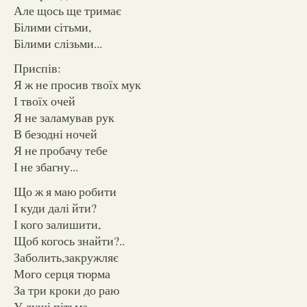
Але щось ще тримає
Білими сітьми,
Білими слізьми...
Приспів:
Я ж не просив твоїх мук
І твоїх очей
Я не заламував рук
В безодні ночей
Я не пробачу тебе
І не збагну...
Що ж я маю робити
І куди далі йти?
І кого залишити,
Щоб когось знайти?..
Заболить,закружляє
Мого серця тюрма
За три кроки до раю
У душі пітьма,