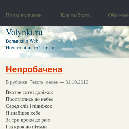
Виды волынок
Как выбрать
Обо мне
Volynki.ru
Волынки и Web.
Ничего общего! Почти...
Непробачена
В рубрике:
Тексты песен
— 31.10.2012
Вкотре сотні доріжок
Простяглись до небес
Серед сліз і підніжок
Я знайшов себе
За три кроки до раю
І за крок до пітьми