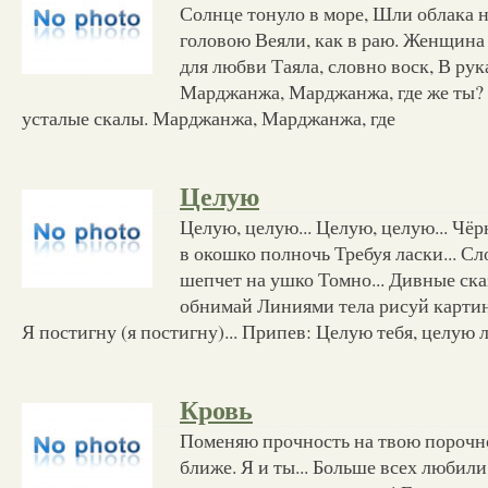
Солнце тонуло в море, Шли облака н
головою Веяли, как в раю. Женщина
для любви Таяла, словно воск, В р
Марджанжа, Марджанжа, где же ты?
усталые скалы. Марджанжа, Марджанжа, где
Целую
Целую, целую... Целую, целую... Чё
в окошко полночь Требуя ласки... С
шепчет на ушко Томно... Дивные ска
обнимай Линиями тела рисуй картину
Я постигну (я постигну)... Припев: Целую тебя, целую
Кровь
Поменяю прочность на твою порочно
ближе. Я и ты... Больше всех любили