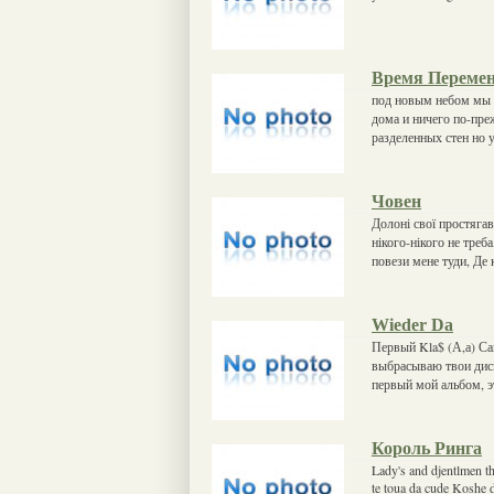
Время Переме
под новым небом мы 
дома и ничего по-пре
разделенных стен но у
Човен
Долоні свої простягав
нікого-нікого не треб
повези мене туди, Де 
Wieder Da
Первый Kla$ (А,а) Сан
выбрасываю твои диски
первый мой альбом, э
Король Ринга
Lady's and djentlmen t
te toua da cude Koshe 