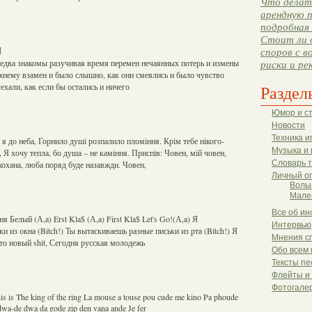
Что делать
арендную п
подробная 
Стоит ли 
н
споров с в
едва знакомы разучивая время перемен нечаянных потерь и измены
риски и ре
жнему взамен и было слышно, как они смеялись и было чувство
ехали, как если бы остались и ничего
Раздел
Юмор и с
Новости
Техника и
 я до неба, Горнило душі розпалило пломіння. Крім тебе нікого-
Музыка и 
а, Я хочу тепла, бо душа – не каміння. Приспів: Човен, мій човен,
Словарь 
кохана, люба поряд буде назавжди. Човен,
Личный о
Волы
Мале
Все об ин
я Белый (А,а) Erst Kla$ (А,а) First Kla$ Let's Go!(А,а) Я
Интервью
 из окна (Bitch!) Ты вытаскиваешь разные письки из рта (Bitch!) Я
Мнения с
то новый shit, Сегодня русская молодежь
Обо всем 
Тексты пе
Флейты и
Фотогале
his is The king of the ring La mouse a touse pou cude me kino Pa phoude
dwa-de dwa da gode zip den vana ande Je fer