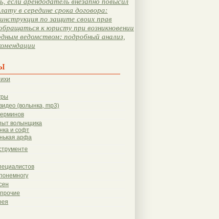
, если арендодатель внезапно повысил
лату в середине срока договора:
инструкция по защите своих прав
обращаться к юристу при возникновении
одным ведомством: подробный анализ,
комендации
ы
тихи
гры
видео (волынка, mp3)
терминов
пыт волынщика
нка и софт
нькая арфа
струменте
пециалистов
понемногу
сен
 прочие
рея