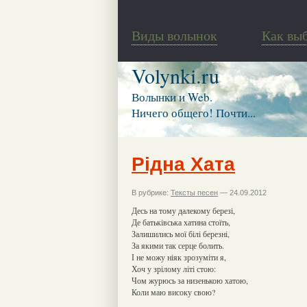
Виды волынок
Как вы
Volynki.ru
Волынки и Web.
Ничего общего! Почти...
Рідна Хата
В рубрике:
Тексты песен
— 24.09.2012
Десь на тому далекому березі,
Де батьківська хатина стоїть,
Залишились мої білі березні,
За якими так серце болить.
І не можу ніяк зрозуміти я,
Хоч у зрілому літі стою:
Чом журюсь за низенькою хатою,
Коли маю високу свою?