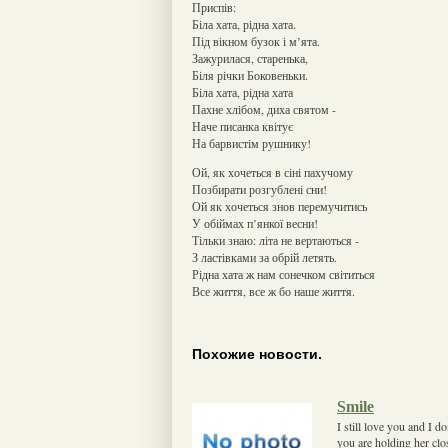
Приспів:
Біла хата, рідна хата.
Під вікном бузок і м’ята.
Зажурилася, старенька,
Біля річки Боковеньки.
Біла хата, рідна хата
Пахне хлібом, диха святом -
Наче писанка квітує
На барвистім рушнику!
Ой, як хочеться в сіні пахучому
Позбирати розгублені сни!
Ой як хочеться знов перемучитись
У обіймах п’янкої весни!
Тільки знаю: літа не вертаються -
З ластівками за обрій летять.
Рідна хата ж нам сонечком світиться
Все життя, все ж бо наше життя.
Похожие новости.
Smile
I still love you and I d
you are holding her clo