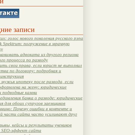
и
ние записи
их: голос нового поколения русского рэпа
k Spektrum: погружение в мрачную
ку
нанимать адвоката из другого региона
ого процесса по разводу
ть свои права, если юрист не выполнил
тва по договору: подробная и
 инструкция
мужья ипотеку после развода, если
оформлена на жену: юридические
и подводные камни
едомления банка о разводе: юридические
я для обоих супругов заемщиков
мино: Почему ошибки в контенте и
ой части сайта часто усиливают друг
зывы, кейсы и результаты учеников
 SEO-эффект сайта