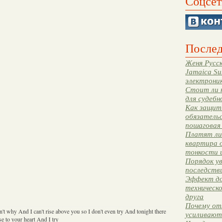
Соцсет
Послед
Женя Русск
Jamaica Su
электрони
Стоит ли 
для судебн
Как защити
обязательс
пошаговая
Платят ли 
квартира 
тонкости 
Порядок ув
последстви
Эффект до
техническ
друга
Почему от
on't why And I can't rise above you so I don't even try And tonight there
усиливают
se to your heart And I try