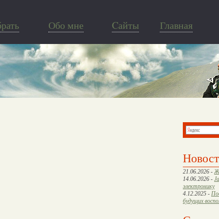
брать
Обо мне
Cайты
Главная
Новос
21.06.2026 -
Ж
14.06.2026 -
J
электронику
4.12.2025 -
По
будущих восп