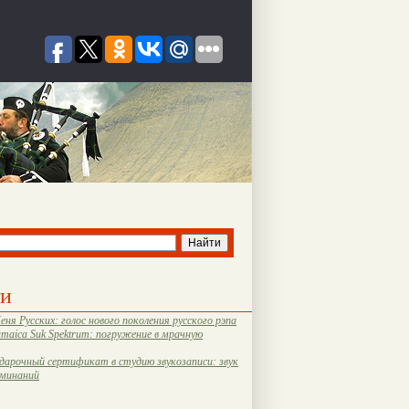
ти
еня Русских: голос нового поколения русского рэпа
amaica Suk Spektrum: погружение в мрачную
дарочный сертификат в студию звукозаписи: звук
оминаний