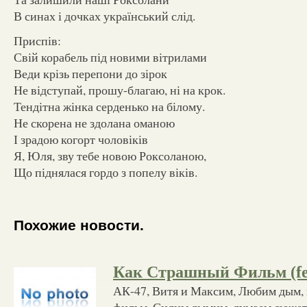
В синах і дочках український слід.
Приспів:
Свій корабель під новими вітрилами
Веди крізь перепони до зірок
Не відступай, прошу-благаю, ні на крок.
Тендітна жінка серденько на білому.
Не скорена не здолана оманою
І зрадою когорт чоловіків
Я, Юля, зву тебе новою Роксоланою,
Що піднялася гордо з попелу віків.
Похожие новости.
Как Страшный Фильм (fea
АК-47, Витя и Максим, Любим дым,
фильм, Сидим дымим, думаем сюжет