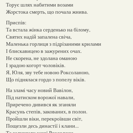
Торує шлях набитими возами
Жорстока смерть, що почала жнива.
Приспів:
Та встала жінка серденько на білому,
Святих надій запалена свіча,
Маленька горлиця з підрізаними крилами
І блискавицею в зажурених очах.
Не скорена, не здолана оманою
І зрадою когорт чоловіків.
Я, Юля, зву тебе новою Роксоланою,
Що піднялася гордо з попелу віків.
На зламі часу новий Вавілон,
Під натиском ворожої навали,
Приречено дивився як зганяли
Красунь степів, закованих, в полон.
Пройшли віки, перекроївши світ,
Пощезли десь династії і клани...
Та залишили наші Роксолани