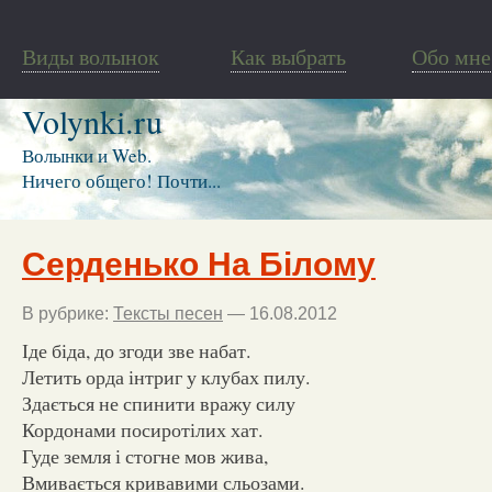
Виды волынок
Как выбрать
Обо мне
Volynki.ru
Волынки и Web.
Ничего общего! Почти...
Серденько На Білому
В рубрике:
Тексты песен
— 16.08.2012
Іде біда, до згоди зве набат.
Летить орда інтриг у клубах пилу.
Здається не спинити вражу силу
Кордонами посиротілих хат.
Гуде земля і стогне мов жива,
Вмивається кривавими сльозами.