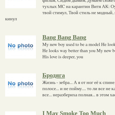
тухлых MC на карантин Витя АК: Оу,
твой стимул, Твой стиль не модный, 
кинул
Bang Bang Bang
My new boy used to be a model He look
He looks way better than you My new bo
His love is deeper, you
Бродяга
Жизнь - зебра... А я от ног её к спине
полосе... и не пойму.... то ли все не к
все... неразбериха полная... в этом х
I May Smoke Too Much