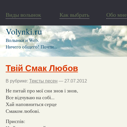
Виды волынок
Как выбрать
Обо мне
Volynki.ru
Волынки и Web.
Ничего общего! Почти...
Твій Смак Любов
В рубрике:
Тексты песен
— 27.07.2012
Не питай про мої сни знов і знов,
Все відчуваю на собі...
Хай наповниться серце
Смаком любові.
Приспів: