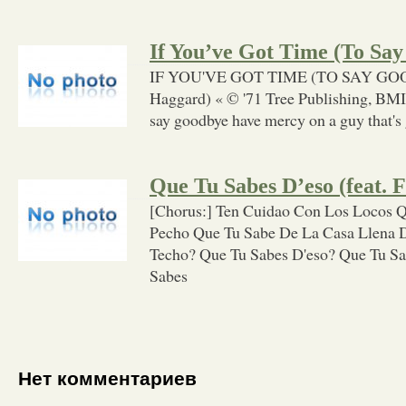
If You’ve Got Time (To Sa
IF YOU'VE GOT TIME (TO SAY GOO
Haggard) « © '71 Tree Publishing, BMI »
say goodbye have mercy on a guy that's
Que Tu Sabes D’eso (feat. F
[Chorus:] Ten Cuidao Con Los Locos 
Pecho Que Tu Sabe De La Casa Llena D
Techo? Que Tu Sabes D'eso? Que Tu Sa
Sabes
Нет комментариев