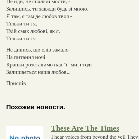
Не йди, не спалюй мости, -
Залишись, ти завжди будь зі мною.
Я там, я там де любов твоя -
Тільки ти і я,
Твій смак любові, як я,
Тільки ти і я...
Не дивись, що слів замало
На питання ночі
Крапки розставимо над "і" ми, і тоді
Залишається наша любов...
Приспів
Похожие новости.
These Are The Times
I hear voices from beyond the veil They