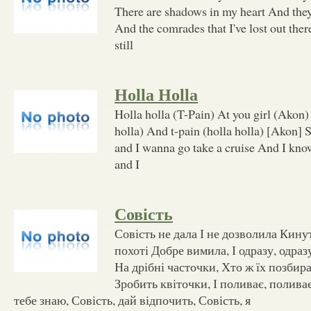
There are shadows in my heart And the
And the comrades that I've lost out there
still
Holla Holla
Holla holla (T-Pain) At you girl (Akon)
holla) And t-pain (holla holla) [Akon] 
and I wanna go take a cruise And I kn
and I
Совість
Совість не дала І не дозволила Кинут
похоті Добре вимила, І одразу, одразу
На дрібні часточки, Хто ж їх позбира
Зробить квіточки, І поливає, поливає.
тебе знаю, Совість, дай відпочить, Совість, я