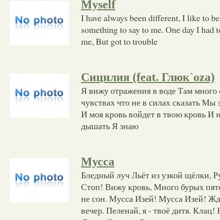
Myself
I have always been different, I like to b
something to say to me. One day I had to
me, But got to trouble
Сицилия (feat. Глюк`oza)
Я вижу отражения в воде Там много 
чувствах что не в силах сказать Мы
И моя кровь войдет в твою кровь И 
дышать Я знаю
Мусса
Бледный луч Льёт из узкой щёлки, Р
Стоп! Вижу кровь, Много бурых пят
не сон. Мусса Изей! Мусса Изей! Ж
вечер. Пеленай, я - твоё дитя. Клац