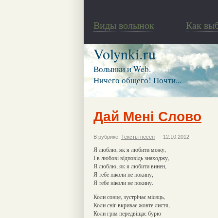
Виды волынок
Как вы
Volynki.ru
Волынки и Web.
Ничего общего! Почти...
Дай Мені Слово
В рубрике:
Тексты песен
— 12.10.2012
Я люблю, як я любити можу,
І в любові відповідь знаходжу,
Я люблю, як я любити винен,
Я тебе ніколи не покину,
Я тебе ніколи не покину.
Коли сонце, зустрічає місяць,
Коли сніг вкриває жовте листя,
Коли грім передвіщає бурю