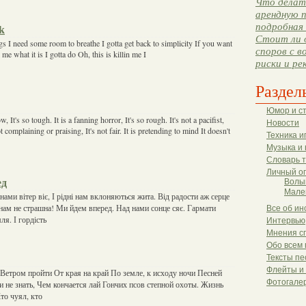
Что делать
арендную п
подробная 
k
Стоит ли 
gs I need some room to breathe I gotta get back to simplicity If you want
споров с в
 me what it is I gotta do Oh, this is killin me I
риски и ре
Раздел
Юмор и с
, It's so tough. It is a fanning horror, It's so rough. It's not a pacifist,
Новости
not complaining or praising, It's not fair. It is pretending to mind It doesn't
Техника и
Музыка и 
Словарь 
Личный о
ед
Волы
Мале
ами вітер віє, І рідні нам вклоняються жита. Від радости аж серце
 нам не страшна! Ми йдем вперед. Над нами сонце сяє. Гармати
Все об ин
ля. І гордість
Интервью
Мнения с
Обо всем 
Тексты пе
Флейты и
етром пройти От края на край По земле, к исходу ночи Песней
Фотогале
и не знать, Чем кончается лай Гончих псов степной охоты. Жизнь
Кто чуял, кто