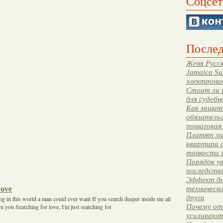
Соцсет
Послед
Женя Русск
Jamaica Su
электрони
Стоит ли 
для судебн
Как защити
обязательс
пошаговая
Платят ли 
квартира 
тонкости 
Порядок ув
последстви
Эффект до
Love
техническ
друга
ng in this world a man could ever want If you search deeper inside me all
Почему от
om you Searching for love, I'm just searching for
усиливают