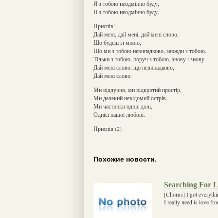
Я з тобою неодмінно буду,
Я з тобою неодмінно буду.
Приспів:
Дай мені, дай мені, дай мені слово,
Що будеш зі мною,
Що ми з тобою невипадково, завжди з тобою.
Тільки з тобою, поруч з тобою, знову і знову
Дай мені слово, що невипадково,
Дай мені слово.
Ми відлуння, ми відкритий простір,
Ми далекий невідомий острів,
Ми частинки одніє долі,
Однієї нашої любові.
Приспів (2)
Похожие новости.
Searching For 
[Chorus] I got everythi
I really need is love fr