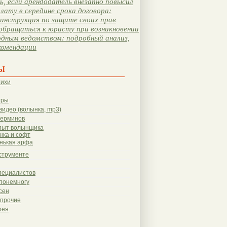
, если арендодатель внезапно повысил
лату в середине срока договора:
инструкция по защите своих прав
обращаться к юристу при возникновении
одным ведомством: подробный анализ,
комендации
ы
тихи
гры
видео (волынка, mp3)
терминов
пыт волынщика
нка и софт
нькая арфа
струменте
пециалистов
понемногу
сен
 прочие
рея