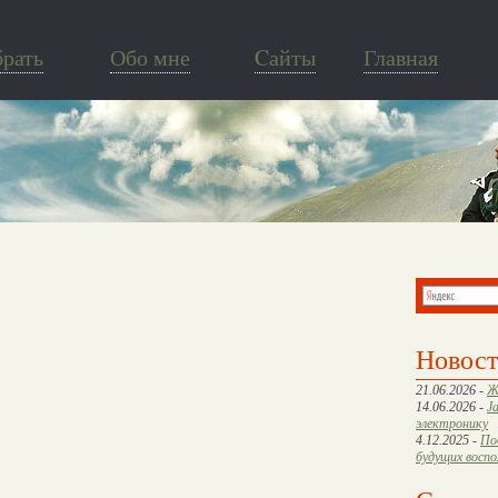
брать
Обо мне
Cайты
Главная
Новос
21.06.2026 -
Ж
14.06.2026 -
J
электронику
4.12.2025 -
По
будущих восп