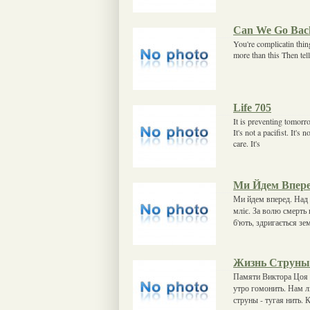
Can We Go Bac
You're complicatin thin
more than this Then tell
Life 705
It is preventing tomorrow
It's not a pacifist. It's 
care. It's
Ми Йдем Впер
Ми йдем вперед. Над н
мліє. За волю смерть
б'ють, здригається зем
Жизнь Струны
Памяти Виктора Цоя В
утро гомонить. Нам л
струны - тугая нить. 