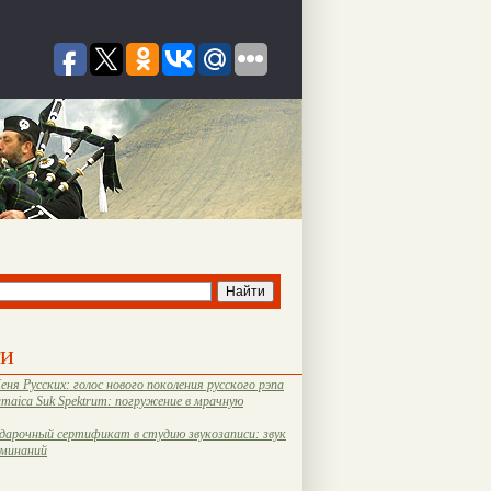
ти
еня Русских: голос нового поколения русского рэпа
amaica Suk Spektrum: погружение в мрачную
дарочный сертификат в студию звукозаписи: звук
оминаний