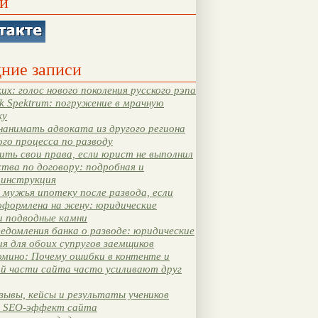
и
ние записи
их: голос нового поколения русского рэпа
k Spektrum: погружение в мрачную
ку
нанимать адвоката из другого региона
ого процесса по разводу
ть свои права, если юрист не выполнил
тва по договору: подробная и
 инструкция
мужья ипотеку после развода, если
оформлена на жену: юридические
и подводные камни
едомления банка о разводе: юридические
я для обоих супругов заемщиков
мино: Почему ошибки в контенте и
ой части сайта часто усиливают друг
зывы, кейсы и результаты учеников
 SEO-эффект сайта