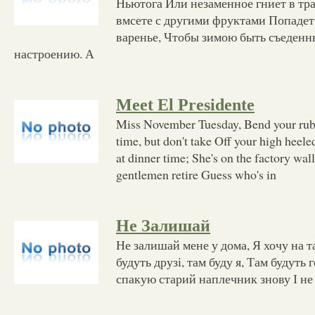
Ньютога Или незаменное гниет в тр
вмсете с другими фруктами Попадет
варенье, Чтобы зимою быть съеденны
настроению. А
Meet El Presidente
Miss November Tuesday, Bend your rubb
time, but don't take Off your high heel
at dinner time; She's on the factory wa
gentlemen retire Guess who's in
Не Залишай
Не залишай мене у дома, Я хочу на та
будуть друзі, там буду я, Там будуть г
спакую старий наплечник знову І не