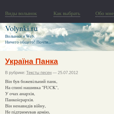
Виды волынок
Как выбрать
Обо мне
Volynki.ru
Волынки и Web.
Ничего общего! Почти...
Україна Панка
В рубрике:
Тексты песен
— 25.07.2012
Він був божевільний панк,
На спині нашивка "FUCK",
У очах анархія,
Панкоієрархія.
Він ненавидів війну,
Не підтримував армію,