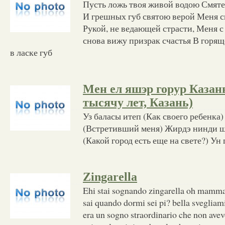
Пусть ложь твоя живой водою Смяте
И грешных губ святою верой Меня сп
Рукой, не ведающей страсти, Меня с
снова вижу призрак счастья В горящ
в ласке губ
Мен ел яшэр горур Каза
тысячу лет, Казань)
Уз баласы итеп (Как своего ребенка
(Встретивший меня) Жирдэ нинди ш
(Какой город есть еще на свете?) Ун 
Zingarella
Ehi stai sognando zingarella oh mamma
sai quando dormi sei pi? bella svegliam
era un sogno straordinario che non avevo