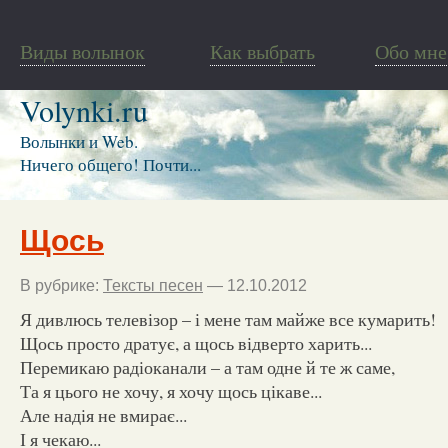
Виды волынок
Как выбрать
Обо мне
Volynki.ru
Волынки и Web.
Ничего общего! Почти...
Щось
В рубрике:
Тексты песен
— 12.10.2012
Я дивлюсь телевізор – і мене там майже все кумарить!
Щось просто дратує, а щось відверто харить...
Перемикаю радіоканали – а там одне й те ж саме,
Та я цього не хочу, я хочу щось цікаве...
Але надія не вмирає...
І я чекаю...