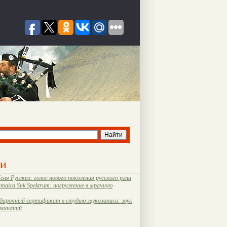
ти
еня Русских: голос нового поколения русского рэпа
amaica Suk Spektrum: погружение в мрачную
дарочный сертификат в студию звукозаписи: звук
оминаний