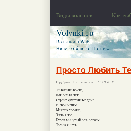
Виды волынок
Как вы
Volynki.ru
Волынки и Web.
Ничего общего! Почти...
Просто Любить Т
В рубрике:
Тексты песен
— 10.09.2012
Ты видишь во сне,
Как белый снег
Строит хрустальные дома
И свои мечты.
Мне так хорошо,
Знаю я что,
Будем мы целый день вдвоем
Только я и ты.