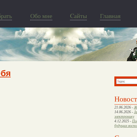
брать
Обо мне
Cайты
Главная
ебя
Новос
21.06.2026 -
Ж
14.06.2026 -
J
электронику
4.12.2025 -
По
будущих восп