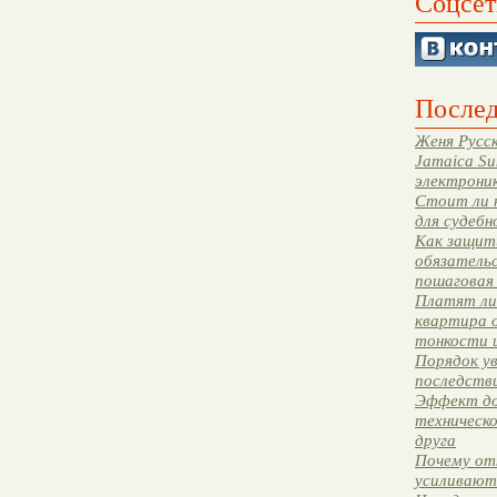
Соцсет
Послед
Женя Русск
Jamaica Su
электрони
Стоит ли 
для судебн
Как защити
обязательс
пошаговая
Платят ли 
квартира 
тонкости 
Порядок ув
последстви
Эффект до
техническ
друга
Почему от
усиливают