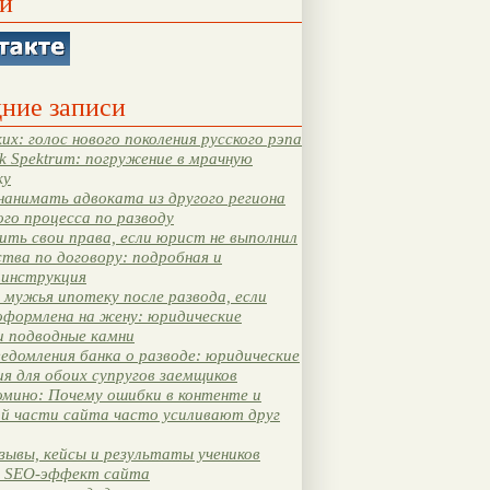
и
ние записи
их: голос нового поколения русского рэпа
k Spektrum: погружение в мрачную
ку
нанимать адвоката из другого региона
ого процесса по разводу
ть свои права, если юрист не выполнил
тва по договору: подробная и
 инструкция
мужья ипотеку после развода, если
оформлена на жену: юридические
и подводные камни
едомления банка о разводе: юридические
я для обоих супругов заемщиков
мино: Почему ошибки в контенте и
ой части сайта часто усиливают друг
зывы, кейсы и результаты учеников
 SEO-эффект сайта