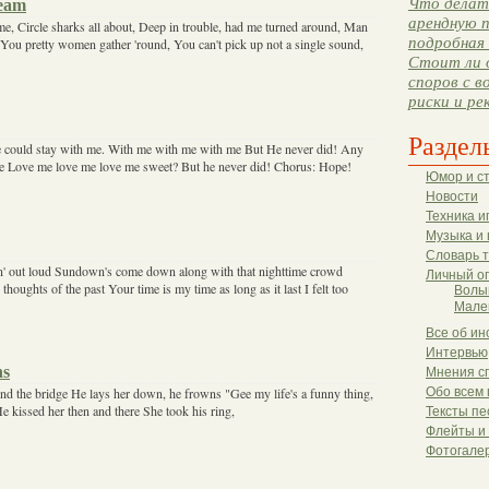
Что делать
ream
арендную п
e, Circle sharks all about, Deep in trouble, had me turned around, Man
подробная 
ou pretty women gather 'round, You can't pick up not a single sound,
Стоит ли 
споров с в
риски и ре
Раздел
 could stay with me. With me with me with me But He never did! Any
e Love me love me love me sweet? But he never did! Chorus: Hope!
Юмор и с
Новости
Техника и
Музыка и 
Словарь 
kin' out loud Sundown's come down along with that nighttime crowd
Личный о
oughts of the past Your time is my time as long as it last I felt too
Волы
Мале
Все об ин
Интервью
ns
Мнения с
ind the bridge He lays her down, he frowns "Gee my life's a funny thing,
Обо всем 
He kissed her then and there She took his ring,
Тексты пе
Флейты и
Фотогале