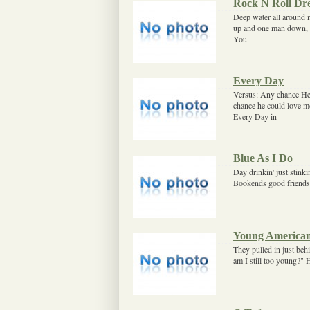
Rock N Roll D
Deep water all around m
up and one man down, Y
You
Every Day
Versus: Any chance He
chance he could love m
Every Day in
Blue As I Do
Day drinkin' just stin
Bookends good friends th
Young America
They pulled in just beh
am I still too young?" 