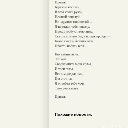
Припев:
Бережно коснусь
Я тебя своей рукой,
Нежный поцелуй
Не нарушит твой покой…
Я не отдам тебя никому,
Прощу любую твою вину,
Сквозь столько бед и потерь пройдя —
Какое счастье любить тебя.
Просто любить тебя…
Как светит луна,
Это она
Сводит опять меня с ума,
И твои глаза.
Все в мире для нас,
И в этот час
Я о любви тебе хочу
Тихо рассказать.
Припев...
Похожие новости.