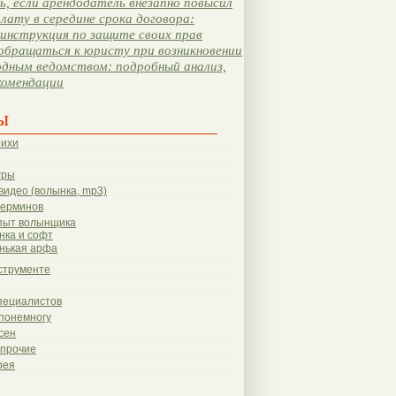
, если арендодатель внезапно повысил
лату в середине срока договора:
инструкция по защите своих прав
обращаться к юристу при возникновении
одным ведомством: подробный анализ,
комендации
ы
тихи
гры
видео (волынка, mp3)
терминов
пыт волынщика
нка и софт
нькая арфа
струменте
пециалистов
понемногу
сен
 прочие
рея