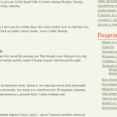
Что делать
to give me All the Speed I like I've been running Monday, Tuesday,
арендную п
riday, Saturday,
подробная 
Стоит ли 
споров с в
риски и ре
ain't seen for a while Since she's been workin' tryin' to catch her own
er back my kettle's always boilin', snow is fallin' Hmmm,
Раздел
Юмор и с
Новости
am
Техника и
man who cursed the morning sun That brought a new betrayal every day.
Музыка и 
f mortals and the sound of human tongues And blessed the night
Словарь 
Личный о
Волы
Мале
Все об ин
Интервью
 на перепутье затих, Думал я, что навсегда смолк мой ликующий
Мнения с
ь мгновенье, что повисло в слепой пустоте, И ожиданье-терпенье,
 протянулось к далекой черте. Снова отчаянье мне
Обо всем 
Тексты пе
Флейты и
Фотогале
анішнє марево Сяяло, сяяло – щезло Сипалось начебто світом не