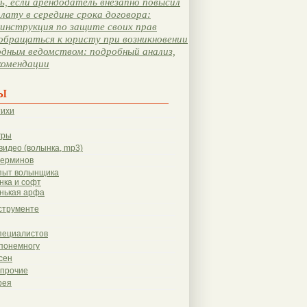
, если арендодатель внезапно повысил
лату в середине срока договора:
инструкция по защите своих прав
обращаться к юристу при возникновении
одным ведомством: подробный анализ,
комендации
ы
тихи
гры
видео (волынка, mp3)
терминов
пыт волынщика
нка и софт
нькая арфа
струменте
пециалистов
понемногу
сен
 прочие
рея