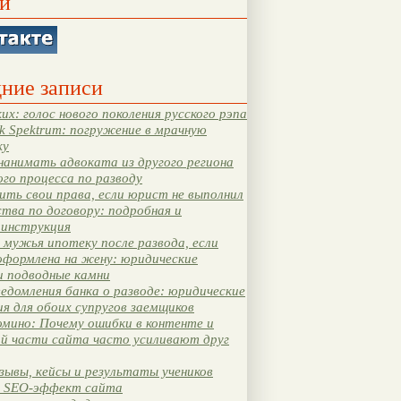
и
ние записи
их: голос нового поколения русского рэпа
k Spektrum: погружение в мрачную
ку
нанимать адвоката из другого региона
ого процесса по разводу
ть свои права, если юрист не выполнил
тва по договору: подробная и
 инструкция
мужья ипотеку после развода, если
оформлена на жену: юридические
и подводные камни
едомления банка о разводе: юридические
я для обоих супругов заемщиков
мино: Почему ошибки в контенте и
ой части сайта часто усиливают друг
зывы, кейсы и результаты учеников
 SEO-эффект сайта