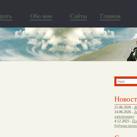
брать
Обо мне
Cайты
Главная
Новос
21.06.2026 -
Ж
14.06.2026 -
J
электронику
4.12.2025 -
По
будущих восп