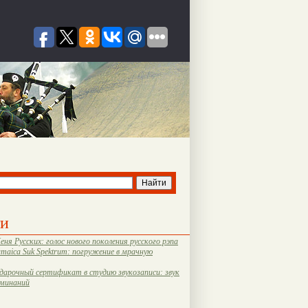
ти
еня Русских: голос нового поколения русского рэпа
amaica Suk Spektrum: погружение в мрачную
дарочный сертификат в студию звукозаписи: звук
оминаний