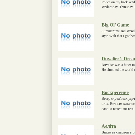
Police on my back And 
Wednesday, Thursday, F
Big Ol’ Game
Summertime and Wendy I 
style With that I got h
Duvalier’s Dre
Duvalier was a bitter 
He shunned the world o
Воскресение
Ветер случайных удач
стих. Вечным казалос
словно вечерняя тень
Аеліта
Впало за хмарами в р