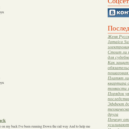
Соцсет
к
рук
Послед
Женя Русск
Jamaica Su
электрони
Стоит ли 
для судебн
Как защити
обязательс
пошаговая
к
Платят ли 
рук
квартира 
тонкости 
Порядок ув
последстви
Эффект до
техническ
друга
Почему от
ack
усиливают
ce on my back I've been running Down the rail way And to help me