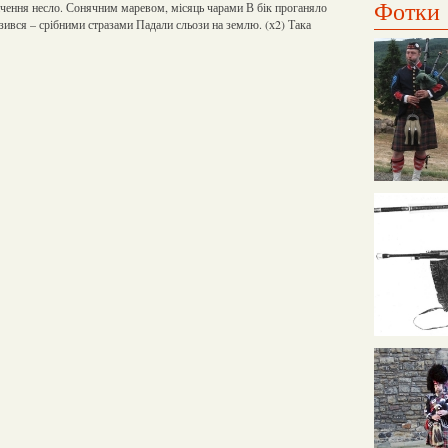
Фотки
ачення несло. Сонячним маревом, місяць чарами В бік проганяло
зився – срібними стразами Падали сльози на землю. (х2) Така