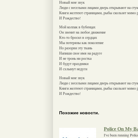
Новый мне звук
Люди с веселыми лицами дверь открывают на сту
Книги желтеют страницами, рыбы скользят мимо 
И Рождество!
Мой колпак в бубенцах
Он звенит на любое движение
Кто-то бросил в сердцах
Мы потеряны как поколение
Но разорви эту ткань
Напиши свое имя на радуге
И не тронь ни ростка
И будут праздники
И схлынут недуги
Новый мне звук
Люди с веселыми лицами дверь открывают на сту
Книги желтеют страницами, рыбы скользят мимо 
И Рождество!
Похожие новости.
Police On My B
I've been running Poli