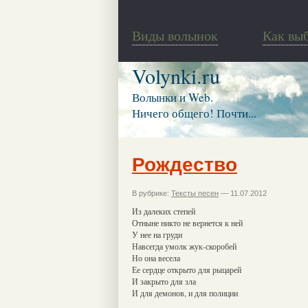
Виды волынок
Как вы
Volynki.ru
Волынки и Web.
Ничего общего! Почти...
Рождество
В рубрике:
Тексты песен
— 11.07.2012
Из далеких степей
Отныне никто не вернется к ней
У нее на груди
Навсегда умолк жук-скоробей
Но она весела
Ее сердце открыто для рыцарей
И закрыто для зла
И для демонов, и для полиции