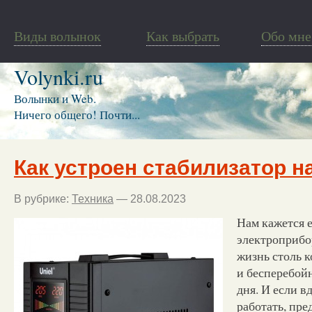
Виды волынок
Как выбрать
Обо мне
Volynki.ru
Волынки и Web.
Ничего общего! Почти...
Как устроен стабилизатор 
В рубрике:
Техника
— 28.08.2023
Нам кажется е
электроприбо
жизнь столь 
и бесперебойн
дня. И если в
работать, пр