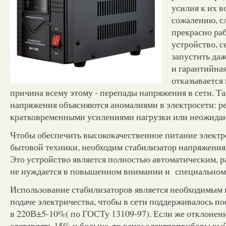
усилия к их 
сожалению, сл
прекрасно ра
устройство, с
запустить да
и гарантийная
отказывается
причина всему этому - перепады напряжения в сети. Т
напряжения объясняются аномалиями в электросети: р
кратковременными усилениями нагрузки или неожида
Чтобы обеспечить высококачественное питание электр
бытовой техники, необходим стабилизатор напряжени
Это устройство является полностью автоматическим, р
не нуждается в повышенном внимании и специальном 
Использование стабилизаторов является необходимым
подаче электричества, чтобы в сети поддерживалось п
в 220В±5-10%( по ГОСТу 13109-97). Если же отклонен
составлять 15% и больше, то ваши электроприборы вый