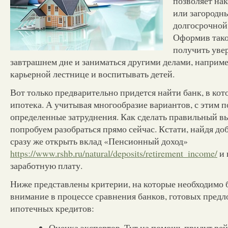
позволяет нак
или загородн
долгосрочной
Оформив тако
получить уве
завтрашнем дне и заниматься другими делами, наприме
карьерной лестнице и воспитывать детей.
Вот только предварительно придется найти банк, в ко
ипотека. А учитывая многообразие вариантов, с этим 
определенные затруднения. Как сделать правильный в
попробуем разобраться прямо сейчас. Кстати, найдя д
сразу же открыть вклад «Пенсионный доход»
https://www.rshb.ru/natural/deposits/retirement_income/
и 
заработную плату.
Ниже представлены критерии, на которые необходимо б
внимание в процессе сравнения банков, готовых пред
ипотечных кредитов:
Оценка экспертов. Тут на помощь придут рей