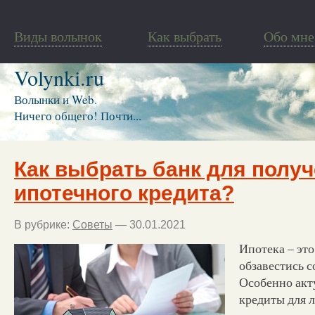
Виды волынок
Как выбрать
Обо мне
Volynki.ru
Волынки и Web.
Ничего общего! Почти...
Как выбрать банк для полу
ипотечного кредита?
В рубрике:
Советы
— 30.01.2021
Ипотека – эт
обзавестись 
Особенно акт
кредиты для л