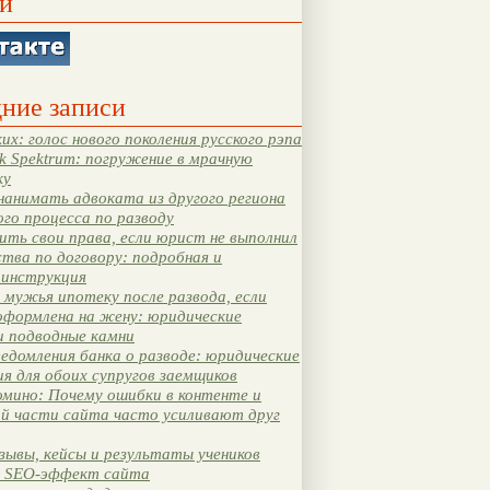
и
ние записи
их: голос нового поколения русского рэпа
k Spektrum: погружение в мрачную
ку
нанимать адвоката из другого региона
ого процесса по разводу
ть свои права, если юрист не выполнил
тва по договору: подробная и
 инструкция
мужья ипотеку после развода, если
оформлена на жену: юридические
и подводные камни
едомления банка о разводе: юридические
я для обоих супругов заемщиков
мино: Почему ошибки в контенте и
ой части сайта часто усиливают друг
зывы, кейсы и результаты учеников
 SEO-эффект сайта