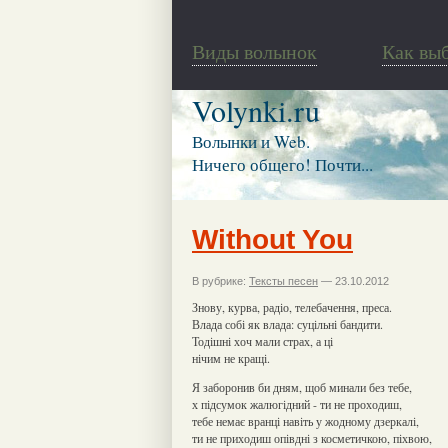
Виды волынок
Как вы
Volynki.ru
Волынки и Web.
Ничего общего! Почти...
Without You
В рубрике:
Тексты песен
— 23.10.2012
Знову, курва, радіо, телебачення, преса.
Влада собі як влада: суцільні бандити.
Тодішні хоч мали страх, а ці
нічим не кращі.
Я заборонив би дням, щоб минали без тебе,
х підсумок жалюгідний - ти не проходиш,
тебе немає вранці навіть у жодному дзеркалі,
ти не приходиш опівдні з косметичкою, піхвою,