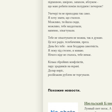
підпахвою, шкірою, запахом, яблуком -
що маю робити поміж полуднем і вечором?
Увечері ти не приходиш так само.
Я хочу знати, що сталося.
Можливо, ти йшла сюди,
можливо, тебе наздогнали,
напевно, зґвагтували.
Тебе не зґвалтувати не можна, так я думаю.
Це все радіо, телебачення, преса.
День без тебе - моя бездарна самотність.
Я лежу під стелею, я минаю.
Нічого ніде не сталось, тебе немає.
Кілька збройних конфліктів,
пару зрадників на екрані.
Долар виріс,
російським рублем не торгували.
Похожие новости.
Июльский Блюз
Лунный свет погас, А