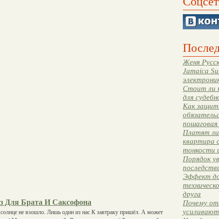
Соцсет
Послед
Женя Русск
Jamaica Su
электрони
Стоит ли 
для судебн
Как защити
обязательс
пошаговая
Платят ли 
квартира 
тонкости 
Порядок ув
последстви
Эффект до
техническ
друга
 Для Брата И Саксофона
Почему от
усиливают
 солнце не взошло. Лишь один из нас К завтраку пришёл. А может