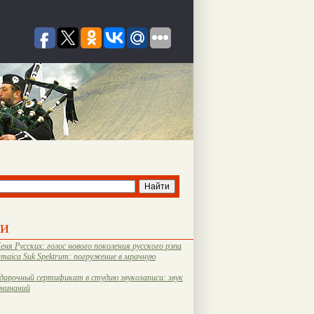
ти
еня Русских: голос нового поколения русского рэпа
amaica Suk Spektrum: погружение в мрачную
дарочный сертификат в студию звукозаписи: звук
оминаний