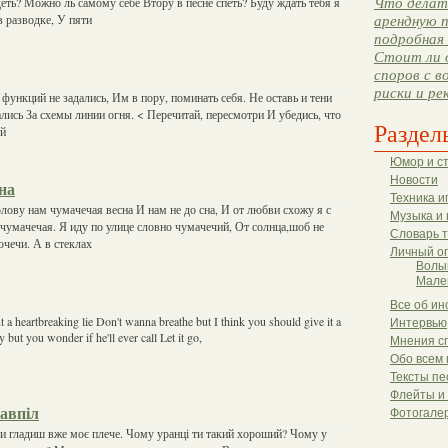
деть? Можно ль самому себе Втору в песне спеть? Буду ждать тебя я
Что делать
 разводке, У пяти
арендную п
подробная 
Стоит ли 
споров с в
риски и ре
ункций не задались, Им в пору, поминать себя. Не оставь и тени
лись За схемы линии огня. < Перечитай, пересмотри И убедись, что
Раздел
ый
Юмор и с
Новости
на
Техника и
лову нам чумачечая весна И нам не до сна, И от любви схожу я с
Музыка и 
,чумачечая. Я иду по улице словно чумачечий, От солнца,шоб не
Словарь 
очечи. А в стеклах
Личный о
Волы
Мале
Все об ин
t a heartbreaking lie Don't wanna breathe but I think you should give it a
Интервью
but you wonder if he'll ever call Let it go,
Мнения с
Обо всем 
Тексты пе
Флейты и
авпіл
Фотогале
ти гладиш вже моє плече. Чому уранці ти такий хороший? Чому у