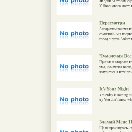
ли один За столом си
У Дворцового моста в
Пересмотри
Алгоритмы точечных ф
сомнений - мы прорва
город внутри. Забыт
Чумачечая Вес
Пришла и оторвала го
ума, чумачечая весна
жмуриться,я натянул 
It’s Your Night
Yesterday is nothing bu
try You don't know why 
Зламай Мене Н
Ще не прокинулась - 