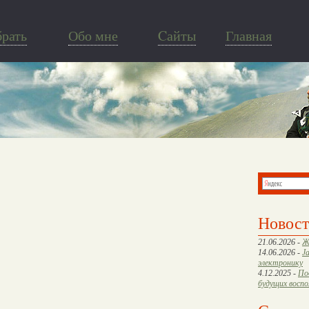
брать
Обо мне
Cайты
Главная
Новос
21.06.2026 -
Ж
14.06.2026 -
J
электронику
4.12.2025 -
По
будущих восп