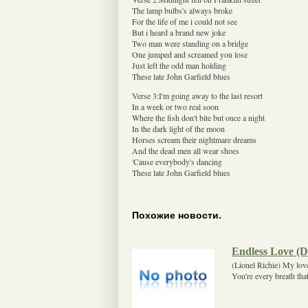
The lamp bulbs's always broke
For the life of me i could not see
But i heard a brand new joke
Two man were standing on a bridge
One jumped and screamed you lose
Just left the odd man holding
These late John Garfield blues
Verse 3:I'm going away to the last resort
In a week or two real soon
Where the fish don't bite but once a night
In the dark light of the moon
Horses scream their nightmare dreams
And the dead men all wear shoes
'Cause everybody's dancing
These late John Garfield blues
Похожие новости.
Endless Love (D
(Lionel Richie) My love
You're every breath tha