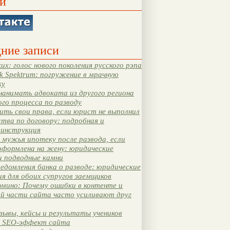
и
ние записи
их: голос нового поколения русского рэпа
k Spektrum: погружение в мрачную
ку
нанимать адвоката из другого региона
ого процесса по разводу
ть свои права, если юрист не выполнил
тва по договору: подробная и
 инструкция
мужья ипотеку после развода, если
оформлена на жену: юридические
и подводные камни
едомления банка о разводе: юридические
я для обоих супругов заемщиков
мино: Почему ошибки в контенте и
ой части сайта часто усиливают друг
зывы, кейсы и результаты учеников
 SEO-эффект сайта