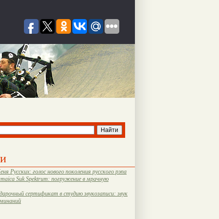
ти
еня Русских: голос нового поколения русского рэпа
amaica Suk Spektrum: погружение в мрачную
дарочный сертификат в студию звукозаписи: звук
оминаний