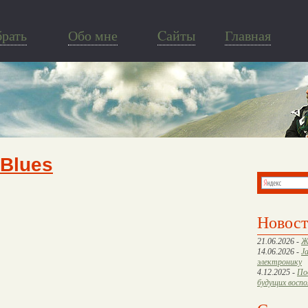
брать
Обо мне
Cайты
Главная
 Blues
Новос
21.06.2026 -
Ж
14.06.2026 -
J
электронику
4.12.2025 -
По
будущих восп