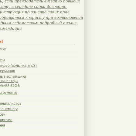
, если арендодатель внезапно повысил
лату в середине срока договора:
инструкция по защите своих прав
обращаться к юристу при возникновении
одным ведомством: подробный анализ,
комендации
ы
тихи
гры
видео (волынка, mp3)
терминов
пыт волынщика
нка и софт
нькая арфа
струменте
пециалистов
понемногу
сен
 прочие
рея