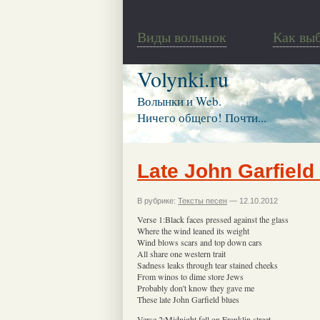
Виды волынок
Как вы
Volynki.ru
Волынки и Web.
Ничего общего! Почти...
Late John Garfield
В рубрике:
Тексты песен
— 12.10.2012
Verse 1:Black faces pressed against the glass
Where the wind leaned its weight
Wind blows scars and top down cars
All share one western trait
Sadness leaks through tear stained cheeks
From winos to dime store Jews
Probably don't know they gave me
These late John Garfield blues
Verse 2:Midnight fell on Franklin street