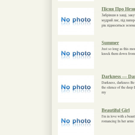
Пісня Про Нез
Забрівши в хащі, заку
мудрий лис, під папор
рік підноситься зелена
Summer
Just so long as this mom
knock them down from a
Darkness — Da
Darkness, darkness Be 
the silence of the deep
my
Beautiful Girl
I'm in love with a beauti
romancing In her arms It