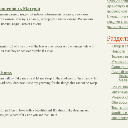
Что делать
арендную п
нищенність Матерій
подробная 
таний у вітер, накритий небом і обмотаний піснями, лежу мов
Стоит ли 
оті квітом, стигну, і холону, й твердну в білий камінь. Рослинних
споров с в
 повінь, годин, комет і листя
риски и ре
Раздел
ent's full of love so will the leaves stay green As the winters tide will
Юмор и с
ll that they've achieve Maybe if I love
Новости
Техника и
Музыка и 
Словарь 
rkness
Личный о
Волы
my pillow Take me in and let me sleep In the coolness of the shadow In
Мале
 Darkness, darkness Hide my yearning for the things that cannot be Keep
Все об ин
Интервью
Мнения с
Обо всем 
Тексты пе
ful girl I'm in love with a beautiful girl It's almost like dancing and
Флейты и
's just a part of it Can't you see that I'm in
Фотогале