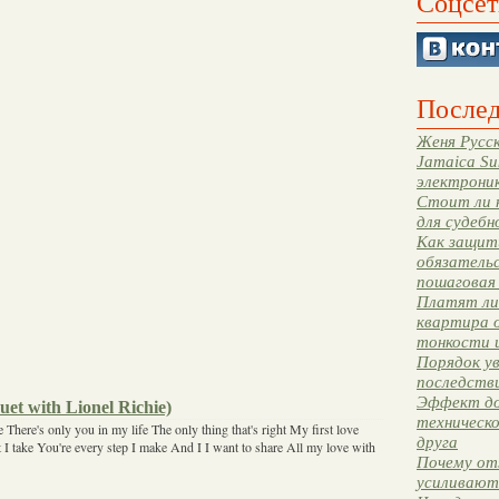
Соцсет
Послед
Женя Русск
Jamaica Su
электрони
Стоит ли 
для судебн
Как защити
обязательс
пошаговая
Платят ли 
квартира 
тонкости 
Порядок ув
последстви
Эффект до
uet with Lionel Richie)
техническ
 There's only you in my life The only thing that's right My first love
друга
t I take You're every step I make And I I want to share All my love with
Почему от
усиливают