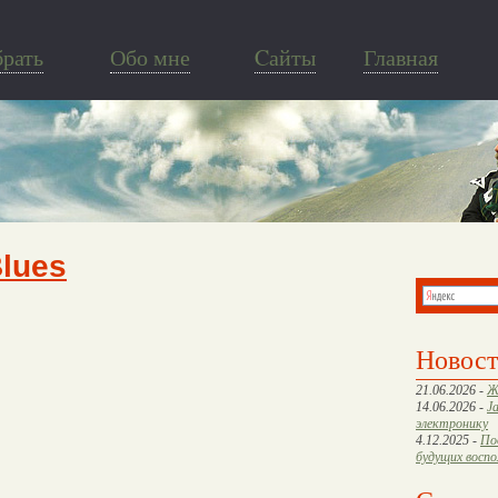
брать
Обо мне
Cайты
Главная
Blues
Новос
21.06.2026 -
Ж
14.06.2026 -
J
электронику
4.12.2025 -
По
будущих восп