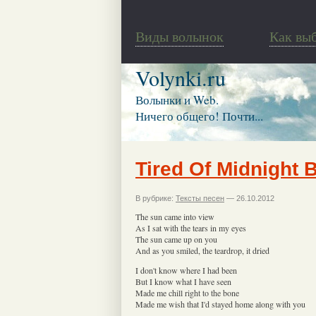
Виды волынок
Как вы
Volynki.ru
Волынки и Web.
Ничего общего! Почти...
Tired Of Midnight 
В рубрике:
Тексты песен
— 26.10.2012
The sun came into view
As I sat with the tears in my eyes
The sun came up on you
And as you smiled, the teardrop, it dried
I don't know where I had been
But I know what I have seen
Made me chill right to the bone
Made me wish that I'd stayed home along with you