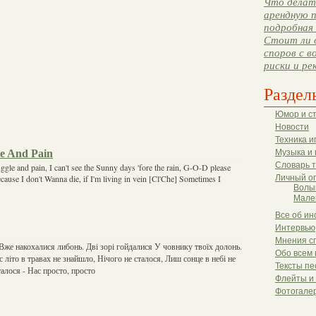
Что делать
арендную п
подробная 
Стоит ли 
споров с в
риски и ре
Раздел
Юмор и с
Новости
Техника и
le And Pain
Музыка и 
Словарь 
uggle and pain, I can't see the Sunny days 'fore the rain, G-O-D please
cause I don't Wanna die, if I'm living in vein [Cl'Che] Sometimes I
Личный о
Волы
Мале
Все об ин
Интервью
Мнения с
 Вже накохалися либонь. Дві зорі гойдалися У човнику твоїх долонь.
Обо всем 
с літо в травах не знайшло, Нічого не сталося, Лиш сонце в небі не
Тексты пе
талося - Нас просто, просто
Флейты и
Фотогале