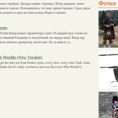
Фотки
емлю серебрил, Звезды сонные сторожил. Ветер ворожил, пепел
ошлое уносил. Вспоминалось, что жил, время торопил, Сразу двум
ах развеял в прах на семи холмах Верил и грешил
лену
Рубин Когда вокруг прожекторы горят, И каждый звук усилен во
чен тишиной Распахнут в полутёмный зал передо мной. Когда иду
возь темноту прожектор светит мне, Но за минуту за
h Worlds (New Version)
t the limo out front Hottest styles, every shoe, every color Yeah, when
 kinda fun It's really you but no one ever discovers Who Would've