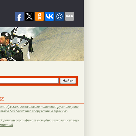
ти
еня Русских: голос нового поколения русского рэпа
amaica Suk Spektrum: погружение в мрачную
дарочный сертификат в студию звукозаписи: звук
оминаний