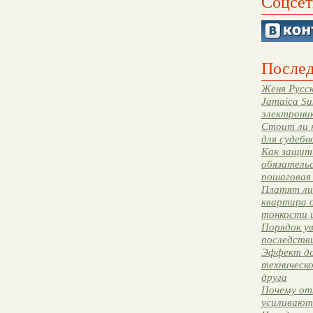
Соцсет
Послед
Женя Русск
Jamaica Su
электрони
Стоит ли 
для судебн
Как защити
обязательс
пошаговая
Платят ли 
квартира 
тонкости 
Порядок ув
последстви
Эффект до
техническ
друга
Почему от
усиливают