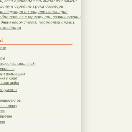
, если арендодатель внезапно повысил
лату в середине срока договора:
инструкция по защите своих прав
обращаться к юристу при возникновении
одным ведомством: подробный анализ,
комендации
ы
тихи
гры
видео (волынка, mp3)
терминов
пыт волынщика
нка и софт
нькая арфа
струменте
пециалистов
понемногу
сен
 прочие
рея