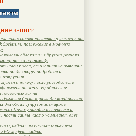
и
ние записи
их: голос нового поколения русского рэпа
k Spektrum: погружение в мрачную
ку
нанимать адвоката из другого региона
ого процесса по разводу
ть свои права, если юрист не выполнил
тва по договору: подробная и
 инструкция
мужья ипотеку после развода, если
оформлена на жену: юридические
и подводные камни
едомления банка о разводе: юридические
я для обоих супругов заемщиков
мино: Почему ошибки в контенте и
ой части сайта часто усиливают друг
зывы, кейсы и результаты учеников
 SEO-эффект сайта