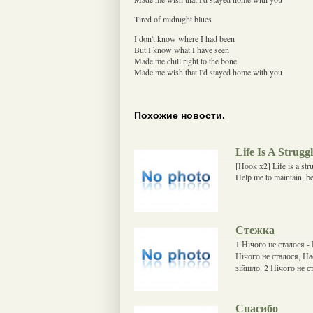
Tired of midnight blues
I don't know where I had been
But I know what I have seen
Made me chill right to the bone
Made me wish that I'd stayed home with you
Похожие новости.
Life Is A Strugg
[Hook x2] Life is a str
Help me to maintain, be
Стежка
1 Нічого не сталося -
Нічого не сталося, На
зійшло. 2 Нічого не с
Спасибо