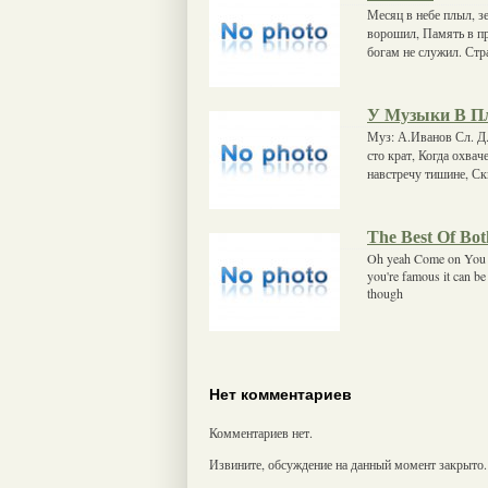
Месяц в небе плыл, з
ворошил, Память в пр
богам не служил. Стр
У Музыки В П
Муз: А.Иванов Сл. Д.
сто крат, Когда охва
навстречу тишине, Ск
The Best Of Bot
Oh yeah Come on You ge
you're famous it can be
though
Нет комментариев
Комментариев нет.
Извините, обсуждение на данный момент закрыто.