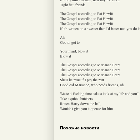
Tight fist, friends
The Gospel according to Pat Hewitt
The Gospel according to Pat Hewitt
The Gospel according to Pat Hewitt
If it's written on a sweater then I'd better not, you do it
Ah
Got to, got to
Your mind, blow it
Blow it
The Gospel according to Marianne Brent
The Gospel according to Marianne Brent
The Gospel according to Marianne Brent
She'll be mine if I pay the rent
Good old Marianne, who needs friends, oh
Waste o' fucking time, take a look at my life and you'll
Take a quick, butchers
Rotten Harry down the hall,
Wouldn't give you tuppence for him
Похожие новости.