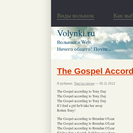
Виды волынок
Как вы
Volynki.ru
Волынки и Web.
Ничего общего! Почти...
The Gospel Accord
В рубрике:
Тексты песен
— 05.11.2012
The Gospel according to Tony Day
The Gospel according to Tony Day
The Gospel according to Tony Day
If I find a girl he'll take her away
Rotten Tony!
The Gospel according to Brendan O'Lear
The Gospel according to Brendan O'Lear
The Gospel according to Brendan O'Lear
If I buy him a Scotch, he'll buy me a beer