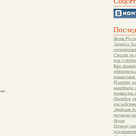
Соцсет
Послед
Женя Русск
Jamaica Su
электрони
Стоит ли 
для судебн
Как защити
обязательс
пошаговая
Платят ли 
квартира 
 see
тонкости 
Порядок ув
последстви
Эффект до
техническ
друга
Почему от
усиливают