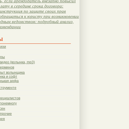
, если арендодатель внезапно повысил
лату в середине срока договора:
инструкция по защите своих прав
обращаться к юристу при возникновении
одным ведомством: подробный анализ,
комендации
ы
тихи
гры
видео (волынка, mp3)
терминов
пыт волынщика
нка и софт
нькая арфа
струменте
пециалистов
понемногу
сен
 прочие
рея