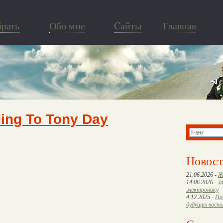
брать
Обо мне
Cайты
Главная
ing To Tony Day
Новос
21.06.2026 -
Ж
14.06.2026 -
J
электронику
4.12.2025 -
По
будущих восп