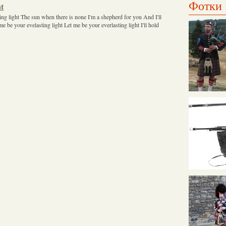
Фотки
ht
ing light The sun when there is none I'm a shepherd for you And I'll
e be your evelasting light Let me be your everlasting light I'll hold