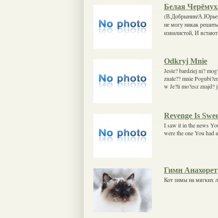
Белая Черёмух
(В.Добрынин/А.Юрьев
не могу никак решить
извилистой, И встают
Odkryj Mnie
Jeste? bardziej ni? mo
znale?? mnie Pogubi?e
w Je?li mo?esz znajd? 
Revenge Is Swe
I saw it in the news Y
were the one You had al
Гимн Анахорет
Кот зимы на мягких л