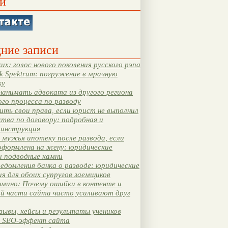
и
ние записи
их: голос нового поколения русского рэпа
k Spektrum: погружение в мрачную
ку
нанимать адвоката из другого региона
ого процесса по разводу
ть свои права, если юрист не выполнил
тва по договору: подробная и
 инструкция
мужья ипотеку после развода, если
оформлена на жену: юридические
и подводные камни
едомления банка о разводе: юридические
я для обоих супругов заемщиков
мино: Почему ошибки в контенте и
ой части сайта часто усиливают друг
зывы, кейсы и результаты учеников
 SEO-эффект сайта