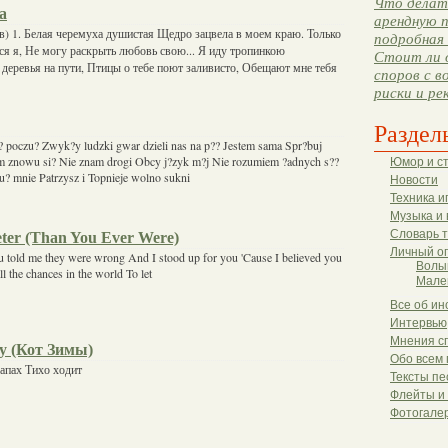
Что делать
а
арендную п
) 1. Белая черемуха душистая Щедро зацвела в моем краю. Только
подробная 
ся я, Не могу раскрыть любовь свою... Я иду тропинкою
Стоит ли 
 деревья на пути, Птицы о тебе поют заливисто, Обещают мне тебя
споров с в
риски и ре
Раздел
g? poczu? Zwyk?y ludzki gwar dzieli nas na p?? Jestem sama Spr?buj
m znowu si? Nie znam drogi Obcy j?zyk m?j Nie rozumiem ?adnych s??
Юмор и с
ju? mnie Patrzysz i Topnieje wolno sukni
Новости
Техника и
Музыка и 
Словарь 
eter (Than You Ever Were)
Личный о
ou told me they were wrong And I stood up for you 'Cause I believed you
Волы
l the chances in the world To let
Мале
Все об ин
Интервью
Мнения с
у (Кот Зимы)
Обо всем 
апах Тихо ходит
Тексты пе
Флейты и
Фотогале