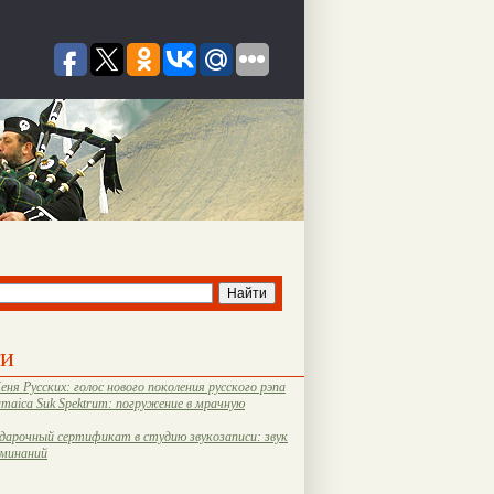
ти
еня Русских: голос нового поколения русского рэпа
amaica Suk Spektrum: погружение в мрачную
дарочный сертификат в студию звукозаписи: звук
оминаний