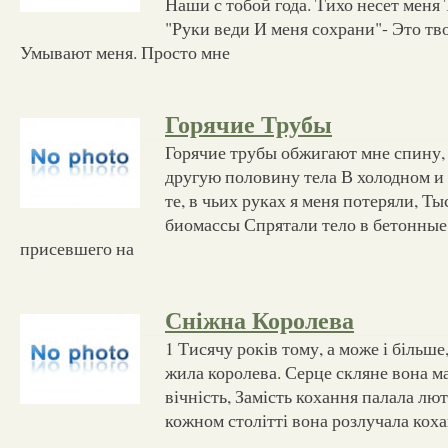
Наши с тобой года. Тихо несет меня Т
"Руки веди И меня сохрани"- Это тв
Умывают меня. Просто мне
Горячие Трубы
Горячие трубы обжигают мне спину,
другую половину тела В холодном и 
те, в чьих руках я меня потеряли, Т
биомассы Спрятали тело в бетонные 
присевшего на
Сніжна Королева
1 Тисячу років тому, а може і більше
жила королева. Серце скляне вона ма
вічність, Замість кохання палала лют
кожном столітті вона розлучала кох