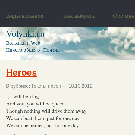
Виды волынок
Как выбрать
Обо мне
Volynki.ru
Волынки и Web.
Ничего общего! Почти...
Heroes
В рубрике:
Тексты песен
— 18.10.2012
I, I will be king
And you, you will be queen
Though nothing will drive them away
We can beat them, just for one day
We can be heroes, just for one day