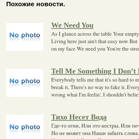
Похожие новости.
We Need You
As I glance across the table Your empty 
Living here just ain't that easy now But 
on my face We need you You're the stre
Tell Me Something I Don’
Everybody tells me that it's so hard to ma
break it, There's no way to fake it. Every
wrong what I'm feelin', I shouldn't beli
Тихо Несет Вода
Где-то огни, Или это костры, Или пе
Но не может она Наши забыть слова.