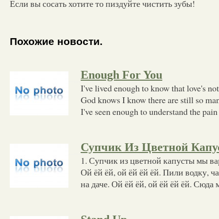
Если вы сосать хотите то пиздуйте чистить зубы!
Похожие новости.
Enough For You
I've lived enough to know that love's no
God knows I know there are still so ma
I've seen enough to understand the pain
Супчик Из Цветной Кап
1. Супчик из цветной капусты мы ва
Ой ёй ёй, ой ёй ёй ёй. Пили водку, ч
на даче. Ой ёй ёй, ой ёй ёй ёй. Сюда