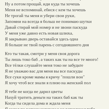
Ну а потом прощай, иди куда ты хочешь
Меня не вспоминай, ебися с кем ты хочешь
Не трогай ты меня и убери свои руки,
Запомни на всегда я больш не понимаю шутки
Давай стирай мой номер и не звони паскуда
У меня уже давно есть новая шлюха,
Я закрываю дверь оставайся здесь одна
Я больше не твой парень с сегодняшнего дня
Кто ты такая, смотри у меня своя дорога
Ты лишь токо баб , а таких как ты на все те много!
Все тёлки слушайте меня токо не забудьте
Я не уважаю вас для меня вы все паскуды
Все суки кроме мамы я кричу "пошли вон"
Я хочу чтоб все знали я плюю на женский пол
Я тебе не когда не дарил цветы
Нахуй тратить деньги на таких баб как ты
Когда ты сидела дома и ждала меня
Я ходил по всяким шлюхам и не вспоминал тебя