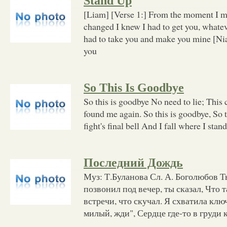
Stand Up
[Liam] [Verse 1:] From the moment I m
changed I knew I had to get you, whatev
had to take you and make you mine [Nia
you
So This Is Goodbye
So this is goodbye No need to lie; This 
found me again. So this is goodbye, So t
fight's final bell And I fall where I stan
Последний Дождь
Муз: Т.Буланова Сл. А. Боголюбов Ты
позвонил под вечер, ты сказал, Что 
встречи, что скучал. Я схватила клю
милый, жди", Сердце где-то в груди 