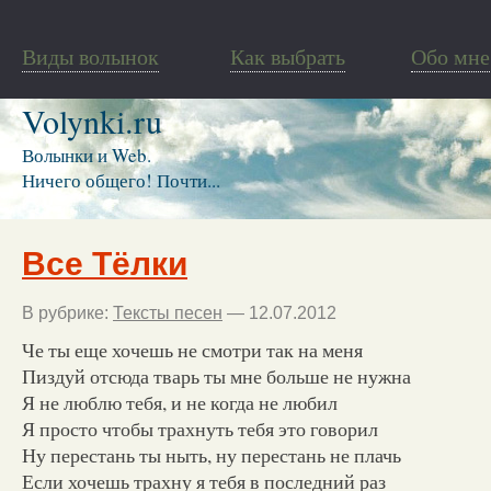
Виды волынок
Как выбрать
Обо мне
Volynki.ru
Волынки и Web.
Ничего общего! Почти...
Все Тёлки
В рубрике:
Тексты песен
— 12.07.2012
Че ты еще хочешь не смотри так на меня
Пиздуй отсюда тварь ты мне больше не нужна
Я не люблю тебя, и не когда не любил
Я просто чтобы трахнуть тебя это говорил
Ну перестань ты ныть, ну перестань не плачь
Если хочешь трахну я тебя в последний раз