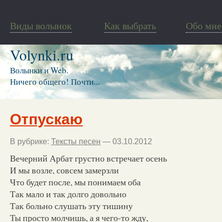
Виды волынок
Как выбрать
Обо мне
Volynki.ru
Волынки и Web.
Ничего общего! Почти...
Отпускаю
В рубрике:
Тексты песен
— 03.10.2012
Вечерний Арбат грустно встречает осень
И мы возле, совсем замерзли
Что будет после, мы понимаем оба
Так мало и так долго довольно
Так больно слушать эту тишину
Ты просто молчишь, а я чего-то жду,