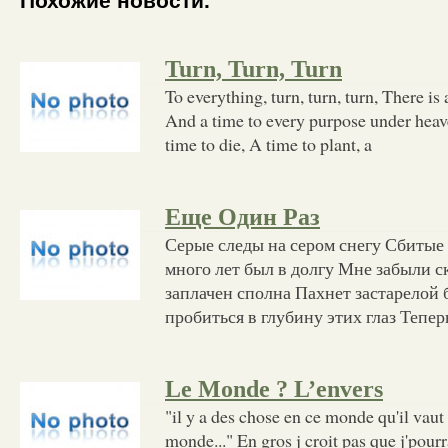
Похожие новости.
Turn, Turn, Turn
To everything, turn, turn, turn, There is a
And a time to every purpose under heave
time to die, A time to plant, a
Еще Один Раз
Серые следы на сером снегу Сбитые
много лет был в долгу Мне забыли ск
заплачен сполна Пахнет застарелой
пробиться в глубину этих глаз Тепер
Le Monde ? L’envers
"il y a des chose en ce monde qu'il vaut m
monde..." En gros j croit pas que j'pourra