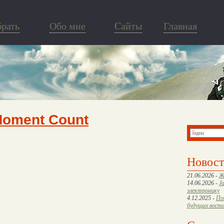
брать
Обо мне
Cайты
Главная
Moment Count
Новос
21.06.2026 -
Ж
14.06.2026 -
J
электронику
4.12.2025 -
По
будущих восп