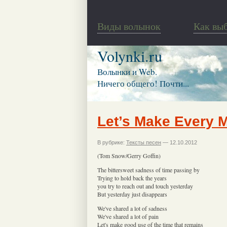
Виды волынок
Как вы
Volynki.ru
Волынки и Web.
Ничего общего! Почти...
Let’s Make Every 
В рубрике:
Тексты песен
— 12.10.2012
(Tom Snow/Gerry Goffin)
The bittersweet sadness of time passing by
Trying to hold back the years
you try to reach out and touch yesterday
But yesterday just disappears
We've shared a lot of sadness
We've shared a lot of pain
Let's make good use of the time that remains