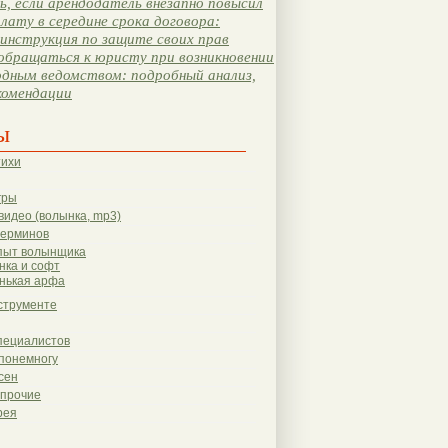
, если арендодатель внезапно повысил
лату в середине срока договора:
инструкция по защите своих прав
обращаться к юристу при возникновении
одным ведомством: подробный анализ,
комендации
ы
тихи
гры
видео (волынка, mp3)
терминов
пыт волынщика
нка и софт
нькая арфа
струменте
пециалистов
понемногу
сен
 прочие
рея