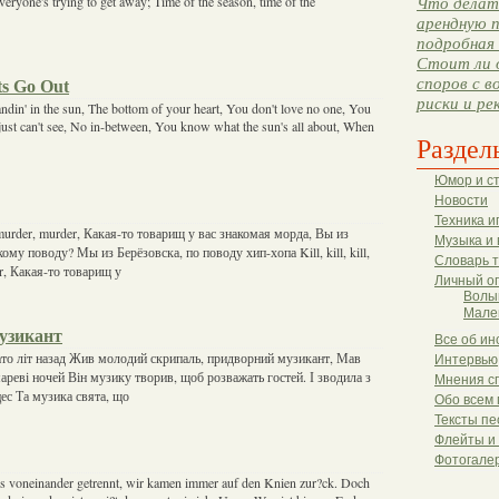
eryone's trying to get away; Time of the season, time of the
Что делать
арендную п
подробная 
Стоит ли 
споров с в
s Go Out
риски и ре
tandin' in the sun, The bottom of your heart, You don't love no one, You
just can't see, No in-between, You know what the sun's all about, When
Раздел
Юмор и с
Новости
Техника и
er, murder, murder, Какая-то товарищ у вас знакомая морда, Вы из
Музыка и 
ому поводу? Мы из Берёзовска, по поводу хип-хопа Kill, kill, kill,
Словарь 
r, Какая-то товарищ у
Личный о
Волы
Мале
узикант
Все об ин
ато літ назад Жив молодий скрипаль, придворний музикант, Мав
Интервью
 мареві ночей Він музику творив, щоб розважать гостей. І зводила з
Мнения с
ес Та музика свята, що
Обо всем 
Тексты пе
Флейты и
Фотогале
s voneinander getrennt, wir kamen immer auf den Knien zur?ck. Doch