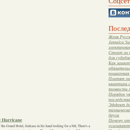
Соцсет
Послед
Женя Русск
Jamaica Su
электрони
Стоит ли 
для судебн
Как защити
обязательс
пошаговая
Платят ли 
квартира 
тонкости 
Порядок ув
последстви
Эффект до
техническ
друга
e Hurricane
Почему от
усиливают
 the Grand Hotel, Suitcase in his hand looking for a bill, There's a