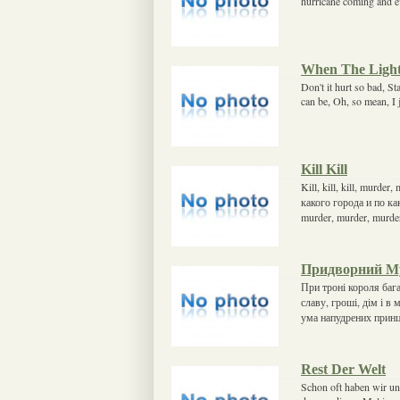
hurricane coming and ev
When The Light
Don't it hurt so bad, S
can be, Oh, so mean, I 
Kill Kill
Kill, kill, kill, murd
какого города и по как
murder, murder, murde
Придворний М
При троні короля баг
славу, гроші, дім і в
ума напудрених принц
Rest Der Welt
Schon oft haben wir un