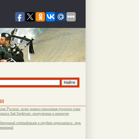
ти
еня Русских: голос нового поколения русского рэпа
amaica Suk Spektrum: погружение в мрачную
дарочный сертификат в студию звукозаписи: звук
оминаний