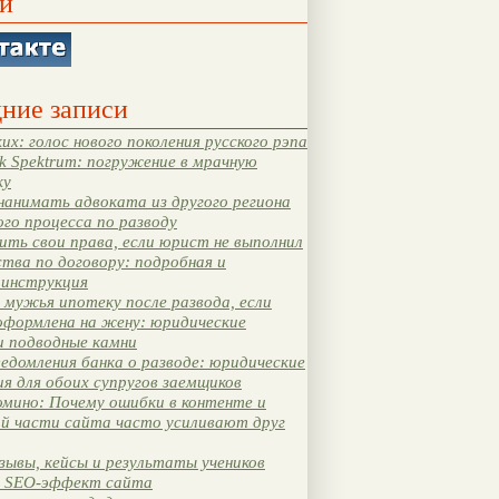
и
ние записи
их: голос нового поколения русского рэпа
k Spektrum: погружение в мрачную
ку
нанимать адвоката из другого региона
ого процесса по разводу
ть свои права, если юрист не выполнил
тва по договору: подробная и
 инструкция
мужья ипотеку после развода, если
оформлена на жену: юридические
и подводные камни
едомления банка о разводе: юридические
я для обоих супругов заемщиков
мино: Почему ошибки в контенте и
ой части сайта часто усиливают друг
зывы, кейсы и результаты учеников
 SEO-эффект сайта