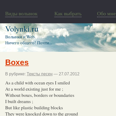
Виды волынок
Как выбрать
Обо мне
Volynki.ru
Волынки и Web.
Ничего общего! Почти...
Boxes
В рубрике:
Тексты песен
— 27.07.2012
As a child with ocean eyes I smiled
At a world existing just for me ;
Without boxes, borders or boundaries
I built dreams ;
But like plastic building blocks
They were knocked down to the ground