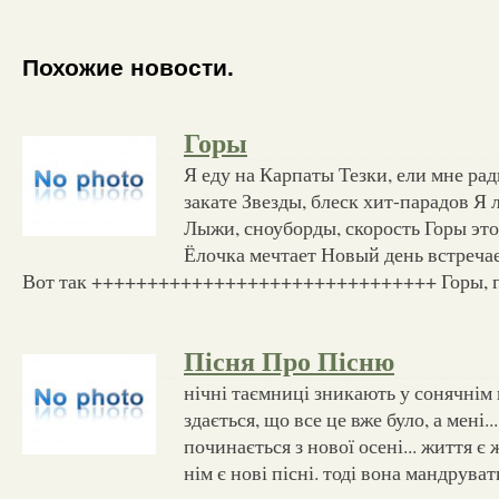
Похожие новости.
Горы
Я еду на Карпаты Тезки, ели мне ра
закате Звезды, блеск хит-парадов Я
Лыжи, сноуборды, скорость Горы эт
Ёлочка мечтает Новый день встречает
Вот так +++++++++++++++++++++++++++++++ Горы, го
Пісня Про Пісню
нічні таємниці зникають у сонячнім
здається, що все це вже було, а мені.
починається з нової осені... життя є
нім є нові пісні. тоді вона мандрува