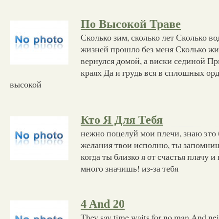
По Высокой Траве
Сколько зим, сколько лет Сколько во
жизней прошло без меня Сколько жи
вернулся домой, а виски сединой П
краях Да и грудь вся в сплошных ор
высокой
Кто Я Для Тебя
нежно поцелуй мои плечи, знаю это 
желания твои исполню, ты запомниш
когда ты близко я от счастья плачу и
много значишь! из-за тебя
4 And 20
They say time waits for no man And ne