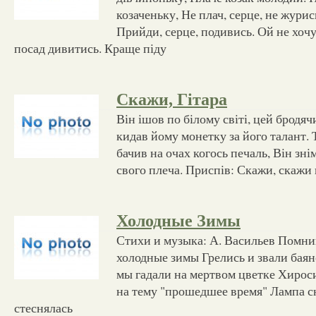
козаченьку, Не плач, серце, не журись
Прийди, серце, подивись. Ой не хочу
посад дивитись. Краще піду
Скажи, Гітара
Він ішов по білому світі, цей бродя
кидав йому монетку за його талант. 
бачив на очах когось печаль, Він знім
свого плеча. Приспів: Скажи, скажи г
Холодные Зимы
Стихи и музыка: А. Васильев Помн
холодные зимы Грелись и звали баян
мы гадали на мертвом цветке Хиро
на тему "прошедшее время" Лампа с
стеснялась