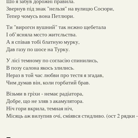
Шо я забув дорожні правила.
Звернув під знак "нельзя" на вулицю Сосюри,
Тепер чомусь вона Петлюри.
Ти "вирогєн вушний" так нєжно щебетала
І об’ясняла мєсто житєльства.
А я співав тобі блатную мурку,
Дав газу по шосе на Турку.
У лісі темному по согласію спинились,
В позу салона якось злились.
Нераз в той час любви про тестя я згадав,
Чим думав він, коли горбатий брав.
Візьми в гріхи - немає радіатора,
Добре, що не зляв з акамулятора.
Ніч гори вкрила, темная ніч,
Місяць аж вилупив очі, сміявся стидливо. (ост 2 рядки -