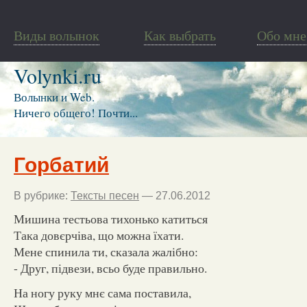
Виды волынок
Как выбрать
Обо мне
Volynki.ru
Волынки и Web.
Ничего общего! Почти...
Горбатий
В рубрике:
Тексты песен
— 27.06.2012
Мишина тестьова тихонько катиться
Така довєрчіва, що можна їхати.
Мене спинила ти, сказала жалібно:
- Друг, підвези, всьо буде правильно.
На ногу руку мнє сама поставила,