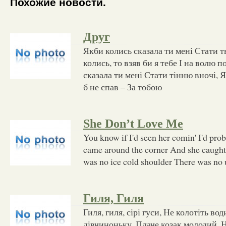
Похожие новости.
Друг
Якби колись сказала ти мені Стати 
колись, то взяв би я тебе І на волю п
сказала ти мені Стати тінню вночі, Я
б не спав – За тобою
She Don’t Love Me
You know if I'd seen her comin' I'd prob
came around the corner And she caught
was no ice cold shoulder There was no 
Гиля, Гиля
Гиля, гиля, сірі гуси, Не колотіть во
дівчиноньку, Плаче козак молодий. Н