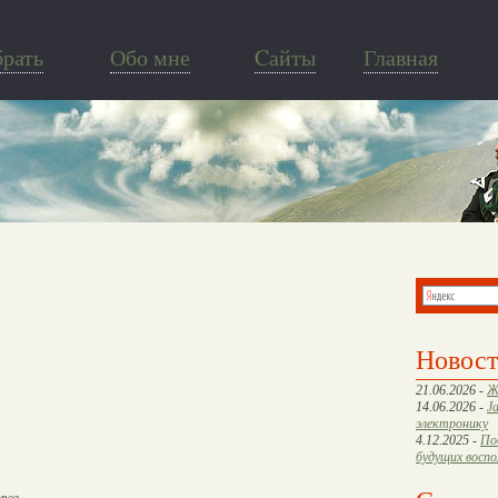
брать
Обо мне
Cайты
Главная
Новос
21.06.2026 -
Ж
14.06.2026 -
J
электронику
4.12.2025 -
По
будущих восп
ance