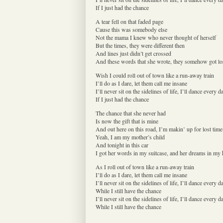
If I just had the chance
A tear fell on that faded page
Cause this was somebody else
Not the mama I knew who never thought of herself
But the times, they were different then
And lines just didn’t get crossed
And these words that she wrote, they somehow got lo
Wish I could roll out of town like a run-away train
I’ll do as I dare, let them call me insane
I’ll never sit on the sidelines of life, I’ll dance every d
If I just had the chance
The chance that she never had
Is now the gift that is mine
And out here on this road, I’m makin’ up for lost time
Yeah, I am my mother’s child
And tonight in this car
I got her words in my suitcase, and her dreams in my 
As I roll out of town like a run-away train
I’ll do as I dare, let them call me insane
I’ll never sit on the sidelines of life, I’ll dance every d
While I still have the chance
I’ll never sit on the sidelines of life, I’ll dance every d
While I still have the chance