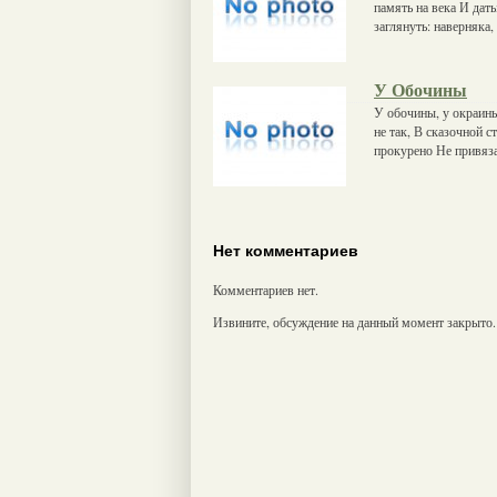
память на века И дат
заглянуть: наверняка,
У Обочины
У обочины, у окраины
не так, В сказочной с
прокурено Не привяза
Нет комментариев
Комментариев нет.
Извините, обсуждение на данный момент закрыто.