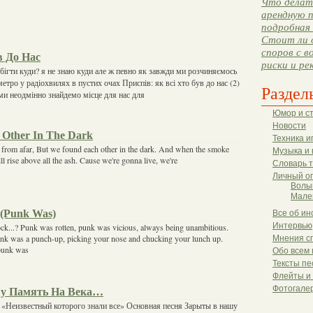
Что делать
арендную п
подробная 
Стоит ли 
споров с в
в До Нас
риски и ре
бігти куди? я не знаю куди але ж певно як завжди ми розчиняємось
метро у радіохвилях в пустих очах Приспів: як всі хто був до нас (2)
Раздел
ми неодмінно знайдемо місце для нас для
Юмор и с
Новости
Other In The Dark
Техника и
s from afar, But we found each other in the dark. And when the smoke
Музыка и 
l rise above all the ash. Cause we're gonna live, we're
Словарь 
Личный о
Волы
Мале
 (Punk Was)
Все об ин
Интервью
k...? Punk was rotten, punk was vicious, always being unambitious.
nk was a punch-up, picking your nose and chucking your lunch up.
Мнения с
punk was
Обо всем 
Тексты пе
Флейты и
Фотогале
у Память На Века…
 «Неизвестный которого знали все» Основная песня Зарыты в нашу