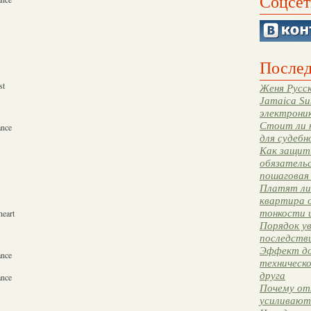
Соцсет
Послед
st
Женя Русск
Jamaica Su
электрони
Стоит ли 
ance
для судебн
Как защити
обязательс
пошаговая
Платят ли 
квартира 
тонкости 
heart
Порядок ув
последстви
Эффект до
ance
техническ
друга
ance
Почему от
усиливают