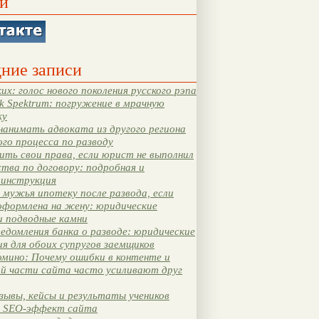
и
ние записи
их: голос нового поколения русского рэпа
k Spektrum: погружение в мрачную
ку
нанимать адвоката из другого региона
ого процесса по разводу
ть свои права, если юрист не выполнил
тва по договору: подробная и
 инструкция
мужья ипотеку после развода, если
оформлена на жену: юридические
и подводные камни
едомления банка о разводе: юридические
я для обоих супругов заемщиков
мино: Почему ошибки в контенте и
ой части сайта часто усиливают друг
зывы, кейсы и результаты учеников
 SEO-эффект сайта