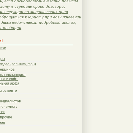
, если арендодатель внезапно повысил
лату в середине срока договора:
инструкция по защите своих прав
обращаться к юристу при возникновении
одным ведомством: подробный анализ,
комендации
ы
тихи
гры
видео (волынка, mp3)
терминов
пыт волынщика
нка и софт
нькая арфа
струменте
пециалистов
понемногу
сен
 прочие
рея