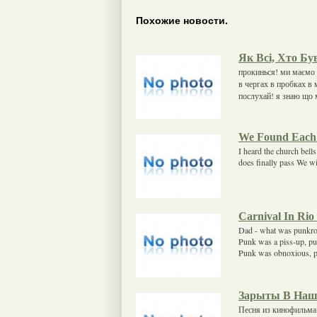
Похожие новости.
Як Всі, Хто Бу
прокинься! ми маємо 
в чергах в пробках в 
послухай! я знаю що 
We Found Each 
I heard the church bell
does finally pass We wil
Carnival In Rio
Dad - what was punkroc
Punk was a piss-up, pu
Punk was obnoxious, 
Зарыты В Наш
Песня из кинофильма