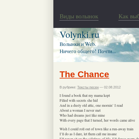
Виды волынок
Как вы
Volynki.ru
Волынки и Web.
Ничего общего! Почти...
The Chance
В рубрике:
Тексты песен
— 02.08.2012
I found a book that my mama kept
Filled with secrets she hid
And in a dusty old attic, one mornin’ I read
About a woman I never met
Who had dreams just like mine
With every page that I turned, her words came alive
Wish I could roll out of town like a run-away train
I’ll do as I dare, let them call me insane
I’ll never sit on the sidelines of life, I’ll dance every d