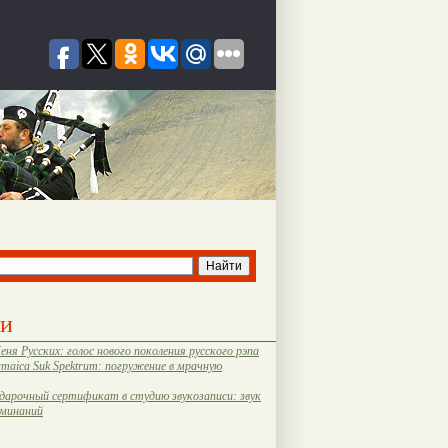
ти
еня Русских: голос нового поколения русского рэпа
amaica Suk Spektrum: погружение в мрачную
дарочный сертификат в студию звукозаписи: звук
оминаний