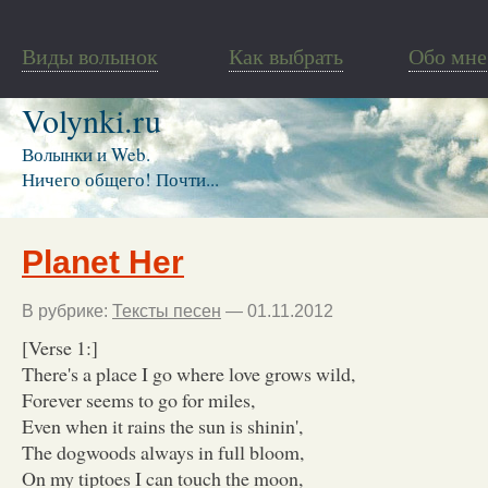
Виды волынок
Как выбрать
Обо мне
Volynki.ru
Волынки и Web.
Ничего общего! Почти...
Planet Her
В рубрике:
Тексты песен
— 01.11.2012
[Verse 1:]
There's a place I go where love grows wild,
Forever seems to go for miles,
Even when it rains the sun is shinin',
The dogwoods always in full bloom,
On my tiptoes I can touch the moon,