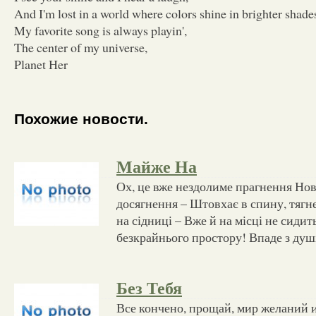
And I'm lost in a world where colors shine in brighter shade
My favorite song is always playin',
The center of my universe,
Planet Her
Похожие новости.
Майже На
Ох, це вже нездолиме прагнення Нов
досягнення – Штовхає в спину, тягне
на сідниці – Вже й на місці не сидить
безкрайнього простору! Впаде з душ
Без Тебя
Все кончено, прощай, мир желаний и