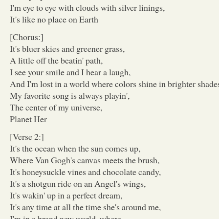
I'm eye to eye with clouds with silver linings,
It's like no place on Earth
[Chorus:]
It's bluer skies and greener grass,
A little off the beatin' path,
I see your smile and I hear a laugh,
And I'm lost in a world where colors shine in brighter shade
My favorite song is always playin',
The center of my universe,
Planet Her
[Verse 2:]
It's the ocean when the sun comes up,
Where Van Gogh's canvas meets the brush,
It's honeysuckle vines and chocolate candy,
It's a shotgun ride on an Angel's wings,
It's wakin' up in a perfect dream,
It's any time at all the time she's around me,
I'm in a brand new world, where