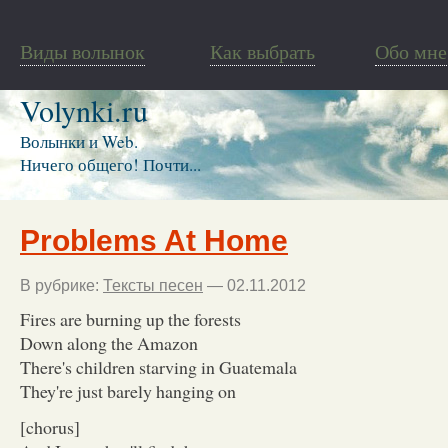
Виды волынок
Как выбрать
Обо мне
Volynki.ru
Волынки и Web.
Ничего общего! Почти...
Problems At Home
В рубрике:
Тексты песен
— 02.11.2012
Fires are burning up the forests
Down along the Amazon
There's children starving in Guatemala
They're just barely hanging on
[chorus]