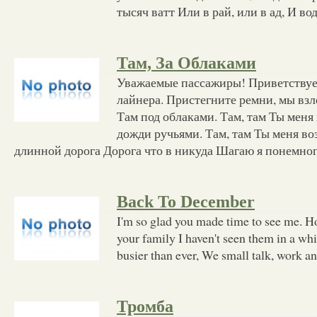
тысяч ватт Или в рай, или в ад, И во
Там, За Облаками
Уважаемые пассажиры! Приветствуем
лайнера. Пристегните ремни, мы взле
Там под облаками. Там, там Ты меня
дожди ручьями. Там, там Ты меня во
длинной дорога Дорога что в никуда Шагаю я понемно
Back To December
I'm so glad you made time to see me. Ho
your family I haven't seen them in a wh
busier than ever, We small talk, work a
Тромба