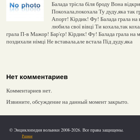
Балада трісла біля броду Вона відкри
Покохала,покохала Ту дуду,яка так 
Апорт! Кірдик! Фу! Балада грала на 
любила свої вівці Ти кохала,так коха
грала П-в Мажор! Бар'єр! Кірдик! Фу! Балада грала на 
поздихали німці Не вставала,але встала Під дуду,яка
Нет комментариев
Комментариев нет.
Извините, обсуждение на данный момент закрыто.
© Энциклопедия волынки 2008-2026. Все права защищены.
Разное