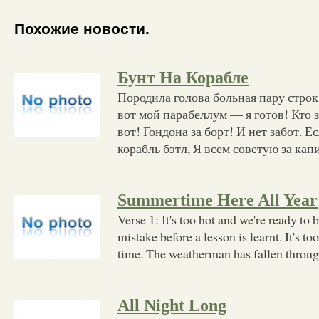
Похожие новости.
Бунт На Корабле
Породила голова больная пару строк
вот мой парабеллум — я готов! Кто з
вот! Гондона за борт! И нет забот. Е
корабль бэтл, Я всем советую за ка
Summertime Here All Year
Verse 1: It's too hot and we're ready to b
mistake before a lesson is learnt. It's to
time. The weatherman has fallen throug
All Night Long