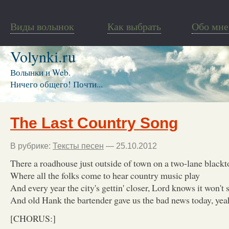
Виды волынок
Как выбрать
Обо мне
Volynki.ru
Волынки и Web.
Ничего общего! Почти...
The Last Country Song
В рубрике:
Тексты песен
— 25.10.2012
There a roadhouse just outside of town on a two-lane blackt
Where all the folks come to hear country music play
And every year the city's gettin' closer, Lord knows it won't 
And old Hank the bartender gave us the bad news today, yea
[CHORUS:]