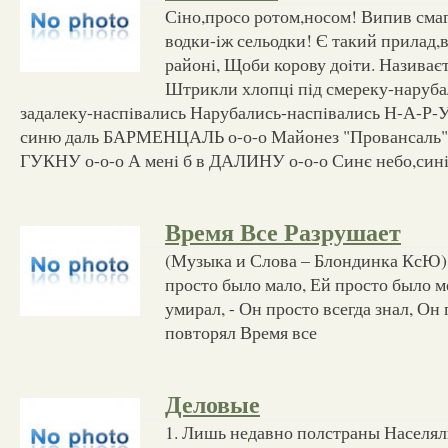
Сiно,просо ротом,носом! Випив сма
водки-iж сельодки! Є такий прилад,
районi, Щоби корову доiти. Назив
Штрикли хлопцi пiд смереку-наруб
задалеку-наспiвались Нарубались-наспiвались Н-А-Р-
синю даль БАРМЕНЦАЛЬ о-о-о Майонез "Провансаль" о
ГУКНУ о-о-о А менi б в ДАЛИНУ о-о-о Синє небо,син
Время Все Разрушает
(Музыка и Слова – Блондинка КсЮ)
просто было мало, Ей просто было м
умирал, - Он просто всегда знал, Он 
повторял Время все
Деловые
1. Лишь недавно полстраны Населял