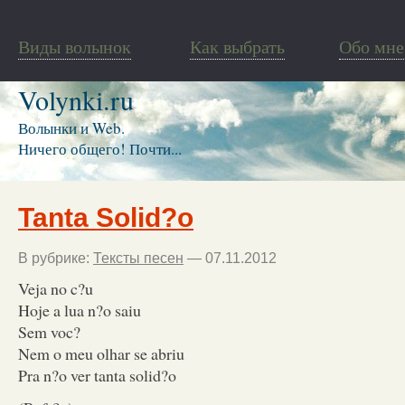
Виды волынок
Как выбрать
Обо мне
Volynki.ru
Волынки и Web.
Ничего общего! Почти...
Tanta Solid?o
В рубрике:
Тексты песен
— 07.11.2012
Veja no c?u
Hoje a lua n?o saiu
Sem voc?
Nem o meu olhar se abriu
Pra n?o ver tanta solid?o